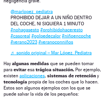
negligencia grave.
@marlopez_pediatra
PROHIBIDO DEJAR A UN NIÑO DENTRO
DEL COCHE, NI SIQUIERA 1 MINUTO
#nohagasesto
#prohibidohaceresto
#casoreal
#golpedecalor
#niñoencoche
#verano2023
#veranoconniños
♬ sonido original – Mar López. Pediatra
Hay
algunas medidas
que se pueden tomar
para
evitar
esa
trágica situación.
Por ejemplo,
existen
aplicaciones
,
sistemas de retención
y
tecnología
propia de los coches que lo hacen.
Estos son algunos ejemplos con los que se
puede salvar la vida de los pequeños: