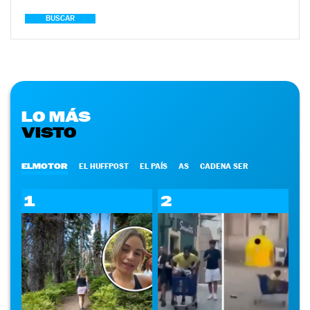
BUSCAR
LO MÁS
VISTO
ELMOTOR
EL HUFFPOST
EL PAÍS
AS
CADENA SER
1
2