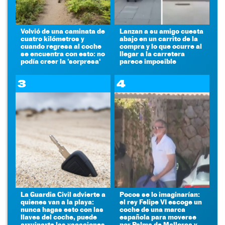
Volvió de una caminata de
Lanzan a su amigo cuesta
cuatro kilómetros y
abajo en un carrito de la
cuando regresa al coche
compra y lo que ocurre al
se encuentra con esto: no
llegar a la carretera
podía creer la 'sorpresa'
parece imposible
3
4
La Guardia Civil advierte a
Pocos se lo imaginarían:
quienes van a la playa:
el rey Felipe VI escoge un
nunca hagas esto con las
coche de una marca
llaves del coche, puede
española para moverse
arruinarte las vacaciones
por Palma de Mallorca y