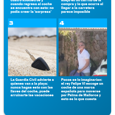
cuando regresa al coche
compra y lo que ocurre al
se encuentra con esto: no
llegar a la carretera
podía creer la 'sorpresa'
parece imposible
3
4
La Guardia Civil advierte a
Pocos se lo imaginarían:
quienes van a la playa:
el rey Felipe VI escoge un
nunca hagas esto con las
coche de una marca
llaves del coche, puede
española para moverse
arruinarte las vacaciones
por Palma de Mallorca y
esto es lo que cuesta