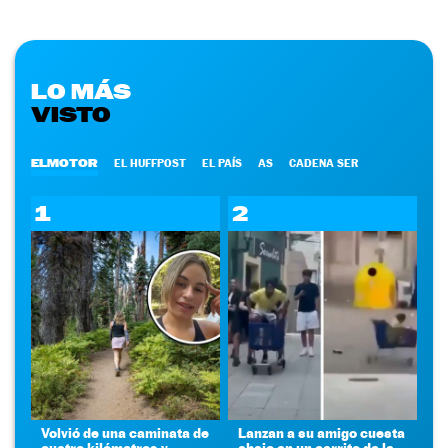
LO MÁS
VISTO
ELMOTOR
EL HUFFPOST
EL PAÍS
AS
CADENA SER
1
2
Volvió de una caminata de
Lanzan a su amigo cuesta
cuatro kilómetros y
abajo en un carrito de la