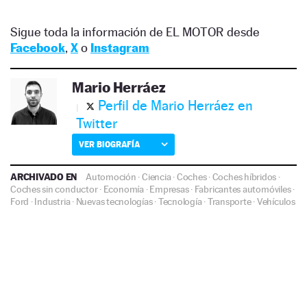
Sigue toda la información de EL MOTOR desde
Facebook
,
X
o
Instagram
Mario Herráez
Perfil de Mario Herráez en
Twitter
VER BIOGRAFÍA
ARCHIVADO EN
Automoción
·
Ciencia
·
Coches
·
Coches híbridos
·
Coches sin conductor
·
Economía
·
Empresas
·
Fabricantes automóviles
·
Ford
·
Industria
·
Nuevas tecnologías
·
Tecnología
·
Transporte
·
Vehículos