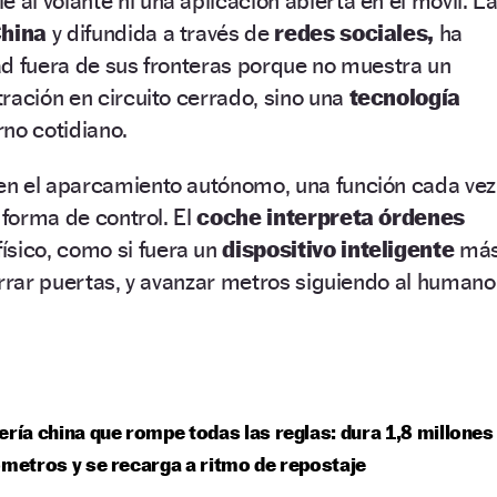
 al volante ni una aplicación abierta en el móvil. L
hina
y difundida a través de
redes sociales,
ha
ad fuera de sus fronteras porque no muestra un
ración en circuito cerrado, sino una
tecnología
rno cotidiano.
 en el aparcamiento autónomo, una función cada vez
 forma de control. El
coche interpreta órdenes
ísico, como si fuera un
dispositivo inteligente
má
errar puertas, y avanzar metros siguiendo al humano
ería china que rompe todas las reglas: dura 1,8 millones
ómetros y se recarga a ritmo de repostaje