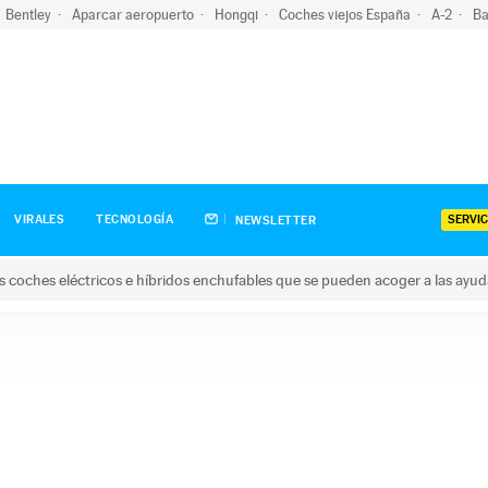
Bentley
Aparcar aeropuerto
Hongqi
Coches viejos España
A-2
Ba
SERVIC
VIRALES
TECNOLOGÍA
NEWSLETTER
s coches eléctricos e híbridos enchufables que se pueden acoger a las ayu
hes eléctricos e híbridos enchufables que se pueden acoger a la