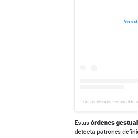
Ver es
Una publicación compartida po
Estas
órdenes gestua
detecta patrones defini