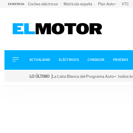
Coches eléctricos
Matrícula españa
Plan Auto+
VTC
ES NOTICIA:
ACTUALIDAD
ELÉCTRICOS
CONDUCIR
ACTUALIDAD
ELÉCTRICOS
CONDUCIR
PRUEBAS
PRUEBAS
Saltar
VIRALES
LO ÚLTIMO
La Lista Blanca del Programa Auto+: todos lo
al
PODCAST
LO ÚLTIMO
La Lista Blanca del Programa Auto+: todos los coc
contenido
MOTOS
TECNOLOGÍA
SUPERCOCHES
MOTORTV
PREMIOS
SERVICIOS