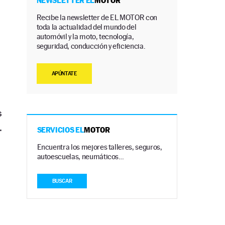
a
NEWSLETTER EL
MOTOR
Recibe la newsletter de EL MOTOR con
toda la actualidad del mundo del
automóvil y la moto, tecnología,
seguridad, conducción y eficiencia.
APÚNTATE
s
.
SERVICIOS EL
MOTOR
Encuentra los mejores talleres, seguros,
autoescuelas, neumáticos…
BUSCAR