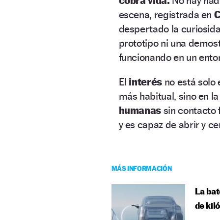
cobra vida.
No hay nadie
escena, registrada en
C
despertado la curiosid
prototipo ni una demost
funcionando en un ento
El
interés
no está solo
más habitual, sino en la
humanas
sin contacto f
y es capaz de abrir y c
MÁS INFORMACIÓN
La bat
de kil