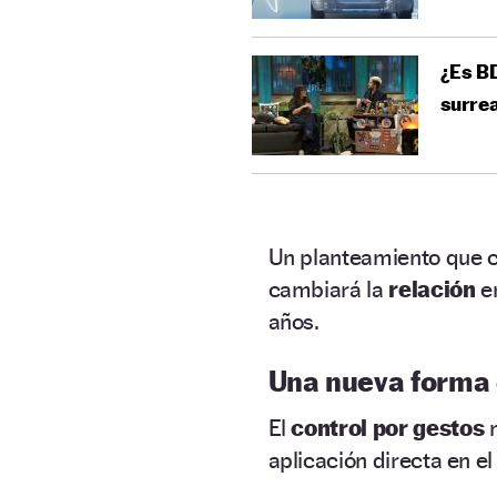
¿Es BD
surrea
Un planteamiento que 
cambiará la
relación
e
años.
Una nueva forma
El
control por gestos
n
aplicación directa en e