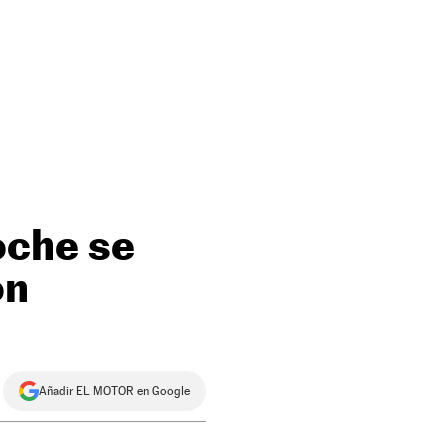
oche se
ón
Añadir EL MOTOR en Google