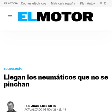
Coches eléctricos
Matrícula españa
Plan Auto+
VTC
ES NOTICIA:
LO ÚLTIMO
La Lista Blanca del Programa Auto+: todos los coches eléct
LO ÚLTIMO
La Lista Blanca del Programa Auto+: todos los coches eléctr
ACTUALIDAD
ELÉCTRICOS
CONDUCIR
PRUEBAS
Saltar
VIRALES
al
TECNOLOGÍA
PODCAST
contenido
Llegan los neumáticos que no se
MOTOS
pinchan
TECNOLOGÍA
SUPERCOCHES
MOTORTV
PREMIOS
JUAN LUIS SOTO
POR
SERVICIOS
ACTUALIZADO 03 NOV 21 - 16: 44