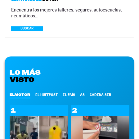
Encuentra los mejores talleres, seguros, autoescuelas,
neumáticos…
BUSCAR
LO MÁS
VISTO
ELMOTOR
EL HUFFPOST
EL PAÍS
AS
CADENA SER
1
2