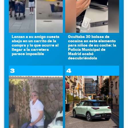
Lanzan a su amigo cuesta
Ocultaba 30 bolsas de
abajo en un carrito de la
cocaína en este elemento
compra y lo que ocurre al
para niños de su coche: la
llegar a la carretera
Policía Municipal de
parece imposible
Madrid acabó
descubriéndola
3
4