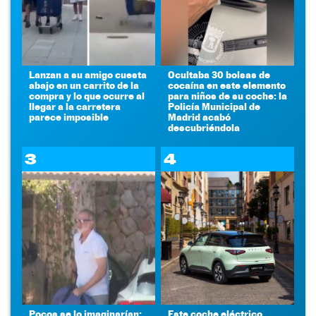
Lanzan a su amigo cuesta
Ocultaba 30 bolsas de
abajo en un carrito de la
cocaína en este elemento
compra y lo que ocurre al
para niños de su coche: la
llegar a la carretera
Policía Municipal de
parece imposible
Madrid acabó
descubriéndola
3
4
Pocos se lo imaginarían:
Este coche eléctrico