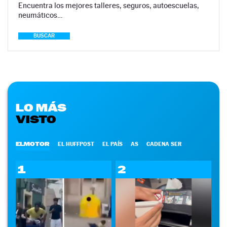
Encuentra los mejores talleres, seguros, autoescuelas,
neumáticos…
BUSCAR
LO MÁS
VISTO
ELMOTOR
EL HUFFPOST
EL PAÍS
AS
CADENA SER
1
2