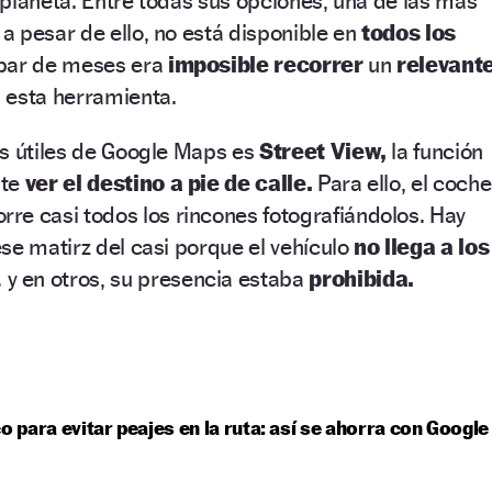
planeta. Entre todas sus opciones, una de las más
, a pesar de ello, no está disponible en
todos los
par de meses era
imposible recorrer
un
relevant
 esta herramienta.
ás útiles de Google Maps es
Street View,
la función
ite
ver el destino a pie de calle.
Para ello, el coche
orre casi todos los rincones fotografiándolos. Hay
se matirz del casi porque el vehículo
no llega a los
 y en otros, su presencia estaba
prohibida.
co para evitar peajes en la ruta: así se ahorra con Google