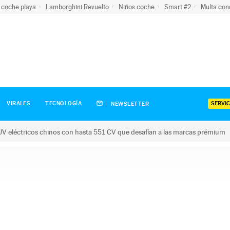
 coche playa
Lamborghini Revuelto
Niños coche
Smart #2
Multa con
SERVIC
VIRALES
TECNOLOGÍA
NEWSLETTER
V eléctricos chinos con hasta 551 CV que desafían a las marcas prémium
tricos chinos con hasta 551 CV que desafían a las marcas prém