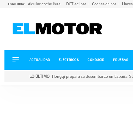
Alquilar coche Ibiza
DGT eclipse
Coches chinos
Llaves
ES NOTICIA:
ACTUALIDAD
ELÉCTRICOS
CONDUCIR
ACTUALIDAD
ELÉCTRICOS
CONDUCIR
PRUEBAS
PRUEBAS
Saltar
VIRALES
LO ÚLTIMO
Hongqi prepara su desembarco en España: SU
al
PODCAST
LO ÚLTIMO
Hongqi prepara su desembarco en España: SUV eléc
contenido
MOTOS
TECNOLOGÍA
SUPERCOCHES
MOTORTV
PREMIOS
SERVICIOS