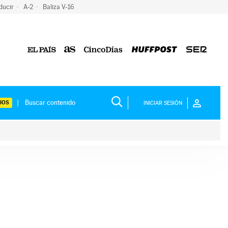
ducir
A-2
Baliza V-16
IOS
INICIAR SESIÓN
ium