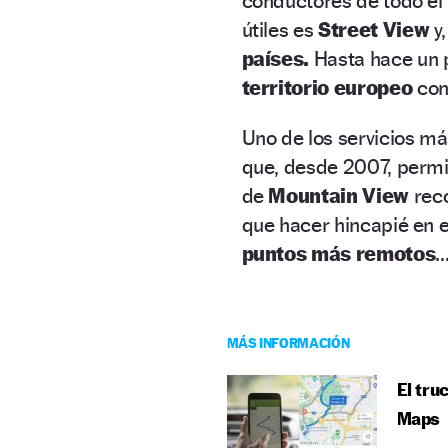
conductores de todo el 
útiles es
Street View
y
países.
Hasta hace un 
territorio europeo
con
Uno de los servicios m
que, desde 2007, perm
de
Mountain View
rec
que hacer hincapié en e
puntos más remotos
…
MÁS INFORMACIÓN
El tru
Maps