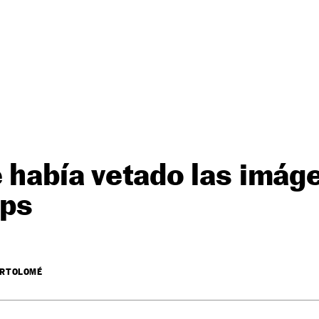
e había vetado las imág
ps
ARTOLOMÉ