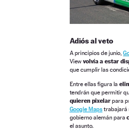
Adiós al veto
A principios de junio,
Go
View
volvía a estar di
que cumplir las condic
Entre ellas figura la
eli
tendrán que permitir q
quieren pixelar
para p
Google Maps
trabajará 
gobierno alemán para
el asunto.