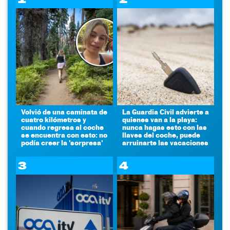
Volvió de una caminata de
La Guardia Civil advierte a
cuatro kilómetros y
quienes van a la playa:
cuando regresa al coche
nunca hagas esto con las
se encuentra con esto: no
llaves del coche, puede
podía creer la 'sorpresa'
arruinarte las vacaciones
3
4