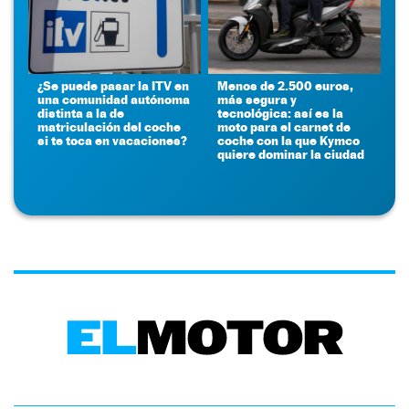
¿Se puede pasar la ITV en
Menos de 2.500 euros,
una comunidad autónoma
más segura y
distinta a la de
tecnológica: así es la
matriculación del coche
moto para el carnet de
si te toca en vacaciones?
coche con la que Kymco
quiere dominar la ciudad