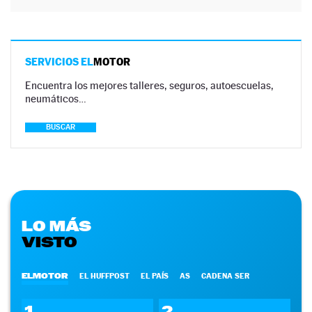
SERVICIOS EL
MOTOR
Encuentra los mejores talleres, seguros, autoescuelas,
neumáticos…
BUSCAR
LO MÁS
VISTO
ELMOTOR
EL HUFFPOST
EL PAÍS
AS
CADENA SER
1
2