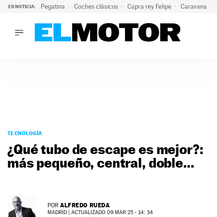
Pegatina
Coches clásicos
Cupra rey Felipe
Caravana lig
ES NOTICIA:
LO ÚLTIMO
El hiperdeportivo que desafía todas las tendencias: V12 a
LO ÚLTIMO
El hiperdeportivo que desafía todas las tendencias: V12 at
ACTUALIDAD
ELÉCTRICOS
CONDUCIR
PRUEBAS
Saltar
VIRALES
al
TECNOLOGÍA
PODCAST
contenido
¿Qué tubo de escape es mejor?:
MOTOS
más pequeño, central, doble…
TECNOLOGÍA
SUPERCOCHES
MOTORTV
PREMIOS
ALFREDO RUEDA
POR
SERVICIOS
MADRID |
ACTUALIZADO 09 MAR 25 - 14: 34