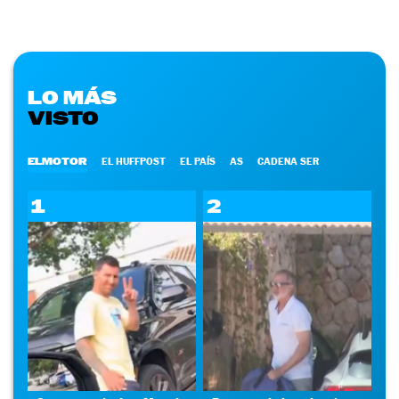
LO MÁS
VISTO
ELMOTOR
EL HUFFPOST
EL PAÍS
AS
CADENA SER
1
2