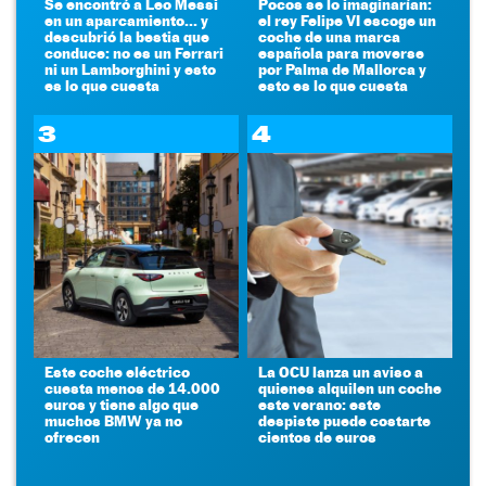
Se encontró a Leo Messi
Pocos se lo imaginarían:
en un aparcamiento... y
el rey Felipe VI escoge un
descubrió la bestia que
coche de una marca
conduce: no es un Ferrari
española para moverse
ni un Lamborghini y esto
por Palma de Mallorca y
es lo que cuesta
esto es lo que cuesta
3
4
Este coche eléctrico
La OCU lanza un aviso a
cuesta menos de 14.000
quienes alquilen un coche
euros y tiene algo que
este verano: este
muchos BMW ya no
despiste puede costarte
ofrecen
cientos de euros