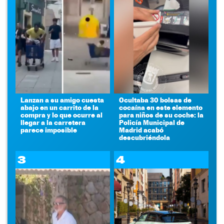
Lanzan a su amigo cuesta
Ocultaba 30 bolsas de
abajo en un carrito de la
cocaína en este elemento
compra y lo que ocurre al
para niños de su coche: la
llegar a la carretera
Policía Municipal de
parece imposible
Madrid acabó
descubriéndola
3
4