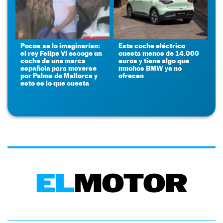
Pocos se lo imaginarían:
Este coche eléctrico
el rey Felipe VI escoge un
cuesta menos de 14.000
coche de una marca
euros y tiene algo que
española para moverse
muchos BMW ya no
por Palma de Mallorca y
ofrecen
esto es lo que cuesta