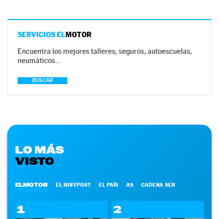
SERVICIOS EL
MOTOR
Encuentra los mejores talleres, seguros, autoescuelas,
neumáticos…
BUSCAR
LO MÁS
VISTO
ELMOTOR
EL HUFFPOST
EL PAÍS
AS
CADENA SER
1
2