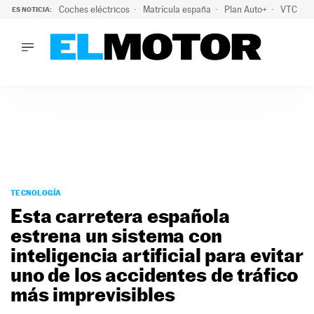
Coches eléctricos
Matrícula españa
Plan Auto+
VTC
ES NOTICIA:
LO ÚLTIMO
La Lista Blanca del Programa Auto+: todos los coches eléct
LO ÚLTIMO
La Lista Blanca del Programa Auto+: todos los coches eléctr
ACTUALIDAD
ELÉCTRICOS
CONDUCIR
PRUEBAS
Saltar
VIRALES
al
TECNOLOGÍA
PODCAST
contenido
Esta carretera española
MOTOS
estrena un sistema con
TECNOLOGÍA
inteligencia artificial para evitar
SUPERCOCHES
MOTORTV
uno de los accidentes de tráfico
PREMIOS
más imprevisibles
SERVICIOS