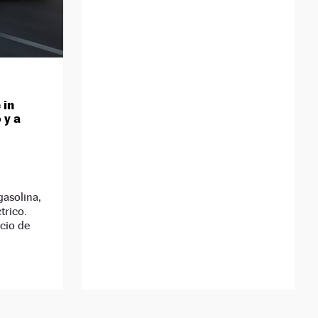
 in
 y a
gasolina,
trico.
ecio de