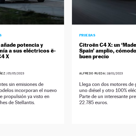
S
PRUEBAS
 añade potencia y
Citroën C4 X: un ‘Made
ía a sus eléctricos ë-
Spain’ amplio, cómodo
C4 X
buen precio
ÁEZ
|
05/05/2023
ALFREDO RUEDA
|
19/01/2023
ntes sin emisiones de
Llega con dos motores de 
delos incorporan el nuevo
uno diésel y otro 100% eléc
e propulsión ya visto en
Parte de un interesante pr
hes de Stellantis.
22.785 euros.