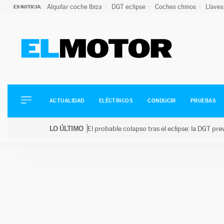
Alquilar coche Ibiza
DGT eclipse
Coches chinos
Llaves
ES NOTICIA:
ACTUALIDAD
ELÉCTRICOS
CONDUCIR
ACTUALIDAD
ELÉCTRICOS
CONDUCIR
PRUEBAS
PRUEBAS
Saltar
VIRALES
LO ÚLTIMO
El probable colapso tras el eclipse: la DGT p
al
PODCAST
LO ÚLTIMO
El probable colapso tras el eclipse: la DGT prevé u
contenido
MOTOS
TECNOLOGÍA
SUPERCOCHES
MOTORTV
PREMIOS
SERVICIOS