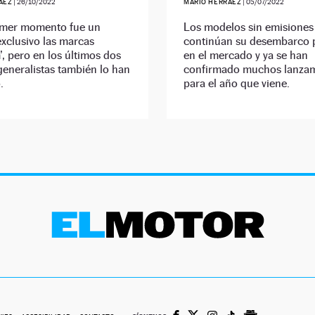
ÁEZ
|
26/10/2022
MARIO HERRÁEZ
|
05/07/2022
imer momento fue un
Los modelos sin emisiones
xclusivo las marcas
continúan su desembarco 
, pero en los últimos dos
en el mercado y ya se han
generalistas también lo han
confirmado muchos lanza
.
para el año que viene.