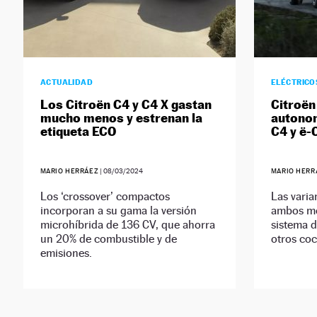
ACTUALIDAD
ELÉCTRICO
Los Citroën C4 y C4 X gastan
Citroën
mucho menos y estrenan la
autonom
etiqueta ECO
C4 y ë-
MARIO HERRÁEZ
|
08/03/2024
MARIO HERR
Los ‘crossover’ compactos
Las varia
incorporan a su gama la versión
ambos mo
microhíbrida de 136 CV, que ahorra
sistema d
un 20% de combustible y de
otros coc
emisiones.