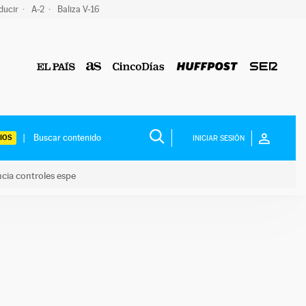
ducir
A-2
Baliza V-16
IOS
INICIAR SESIÓN
ncia controles espe
 y anuncia controles espe