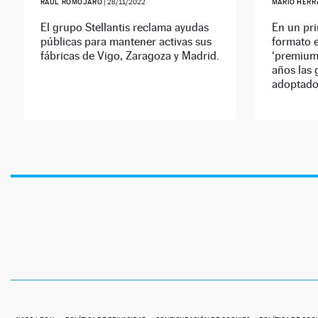
RAÚL ROMOJARO
|
28/11/2022
MARIO HERR
El grupo Stellantis reclama ayudas
En un pr
públicas para mantener activas sus
formato e
fábricas de Vigo, Zaragoza y Madrid.
‘premium’
años las 
adoptado