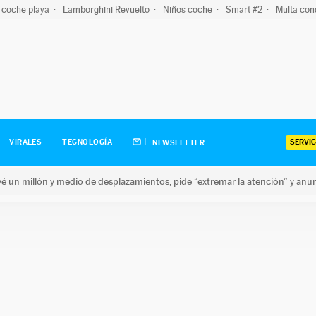
 coche playa
Lamborghini Revuelto
Niños coche
Smart #2
Multa con
SERVIC
VIRALES
TECNOLOGÍA
NEWSLETTER
revé un millón y medio de desplazamientos, pide “extremar la atención” y anu
n millón y medio de desplazamientos, pide “extremar la atención”