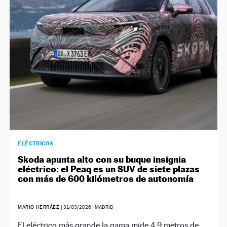
NEWSLETTER
SÍGUENOS
ELÉCTRICOS
Skoda apunta alto con su buque insignia
eléctrico: el Peaq es un SUV de siete plazas
con más de 600 kilómetros de autonomía
MARIO HERRÁEZ
|
31/03/2026
| MADRID
El eléctrico más grande la gama mide 4,9 metros de