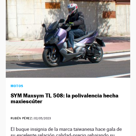
NEWSLETTER
SÍGUENOS
MOTOS
SYM Maxsym TL 508: la polivalencia hecha
maxiescúter
RUBÉN PÉREZ
|
02/05/2023
El buque insignia de la marca taiwanesa hace gala de
su excelente relación calidad-precio rebajando su