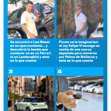
Se encontró a Leo Messi
Pocos se lo imaginarían:
en un aparcamiento... y
el rey Felipe VI escoge un
descubrió la bestia que
coche de una marca
conduce: no es un Ferrari
española para moverse
ni un Lamborghini y esto
por Palma de Mallorca y
es lo que cuesta
esto es lo que cuesta
3
4