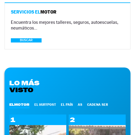
SERVICIOS EL
MOTOR
Encuentra los mejores talleres, seguros, autoescuelas,
neumáticos…
BUSCAR
LO MÁS
VISTO
ELMOTOR
EL HUFFPOST
EL PAÍS
AS
CADENA SER
1
2