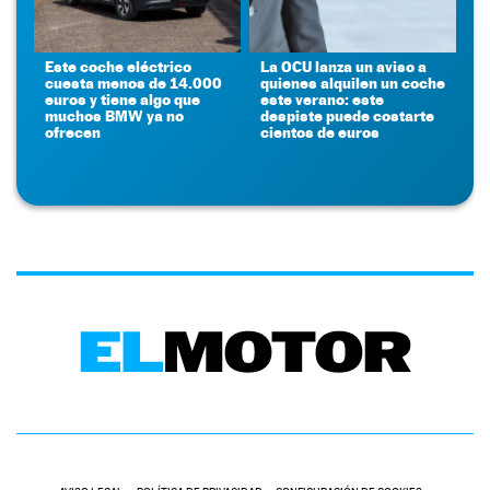
Este coche eléctrico
La OCU lanza un aviso a
cuesta menos de 14.000
quienes alquilen un coche
euros y tiene algo que
este verano: este
muchos BMW ya no
despiste puede costarte
ofrecen
cientos de euros