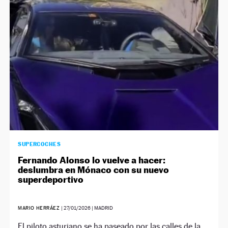
NEWSLETTER
SÍGUENOS
SUPERCOCHES
Fernando Alonso lo vuelve a hacer:
deslumbra en Mónaco con su nuevo
superdeportivo
MARIO HERRÁEZ
|
27/01/2026
| MADRID
El piloto asturiano se ha paseado por las calles de la