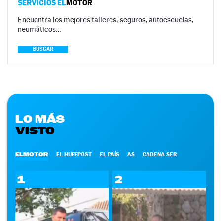
SERVICIOS EL
MOTOR
Encuentra los mejores talleres, seguros, autoescuelas,
neumáticos…
BUSCAR
LO MÁS
VISTO
ELMOTOR
EL HUFFPOST
EL PAÍS
AS
CADENA SER
1
2