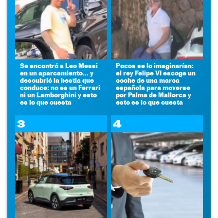
Se encontró a Leo Messi
Pocos se lo imaginarían:
en un aparcamiento... y
el rey Felipe VI escoge un
descubrió la bestia que
coche de una marca
conduce: no es un Ferrari
española para moverse
ni un Lamborghini y esto
por Palma de Mallorca y
es lo que cuesta
esto es lo que cuesta
3
4