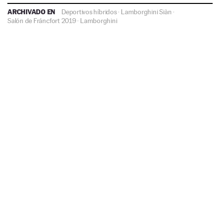
ARCHIVADO EN
Deportivos híbridos
·
Lamborghini Siàn
·
Salón de Fráncfort 2019
·
Lamborghini