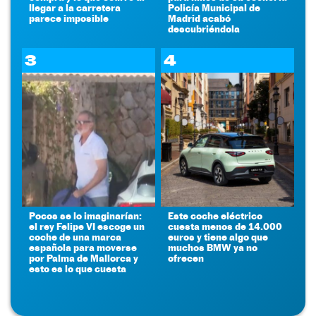
llegar a la carretera
Policía Municipal de
parece imposible
Madrid acabó
descubriéndola
3
4
Pocos se lo imaginarían:
Este coche eléctrico
el rey Felipe VI escoge un
cuesta menos de 14.000
coche de una marca
euros y tiene algo que
española para moverse
muchos BMW ya no
por Palma de Mallorca y
ofrecen
esto es lo que cuesta