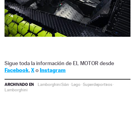
Sigue toda la información de EL MOTOR desde
Facebook
,
X
o
Instagram
ARCHIVADO EN
Lamborghini Siàn
·
Lego
·
Superdeportivos
·
Lamborghini