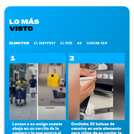
LO MÁS
VISTO
ELMOTOR
EL HUFFPOST
EL PAÍS
AS
CADENA SER
1
2
Lanzan a su amigo cuesta
Ocultaba 30 bolsas de
abajo en un carrito de la
cocaína en este elemento
compra y lo que ocurre al
para niños de su coche: la