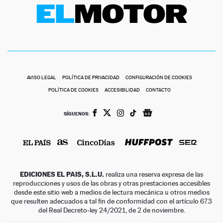
AVISO LEGAL
POLÍTICA DE PRIVACIDAD
CONFIGURACIÓN DE COOKIES
POLÍTICA DE COOKIES
ACCESIBILIDAD
CONTACTO
SÍGUENOS:
EDICIONES EL PAIS, S.L.U.
realiza una reserva expresa de las
reproducciones y usos de las obras y otras prestaciones accesibles
desde este sitio web a medios de lectura mecánica u otros medios
que resulten adecuados a tal fin de conformidad con el artículo 67.3
del Real Decreto-ley 24/2021, de 2 de noviembre.