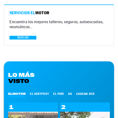
SERVICIOS EL
MOTOR
Encuentra los mejores talleres, seguros, autoescuelas,
neumáticos…
BUSCAR
LO MÁS
VISTO
ELMOTOR
EL HUFFPOST
EL PAÍS
AS
CADENA SER
1
2