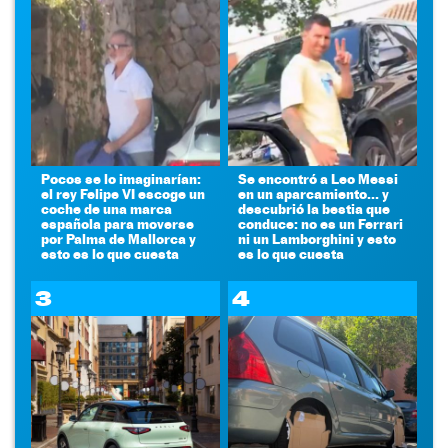
Pocos se lo imaginarían:
Se encontró a Leo Messi
el rey Felipe VI escoge un
en un aparcamiento... y
coche de una marca
descubrió la bestia que
española para moverse
conduce: no es un Ferrari
por Palma de Mallorca y
ni un Lamborghini y esto
esto es lo que cuesta
es lo que cuesta
3
4