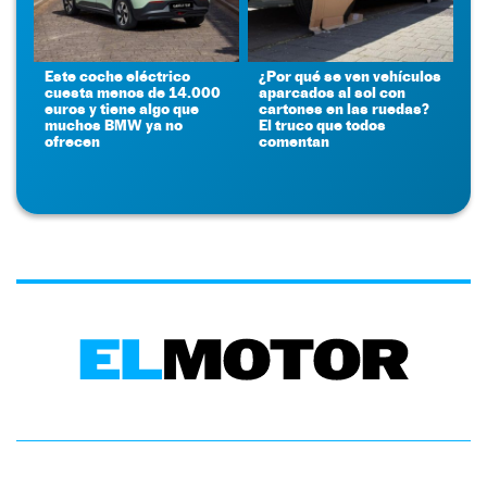
Este coche eléctrico
¿Por qué se ven vehículos
cuesta menos de 14.000
aparcados al sol con
euros y tiene algo que
cartones en las ruedas?
muchos BMW ya no
El truco que todos
ofrecen
comentan