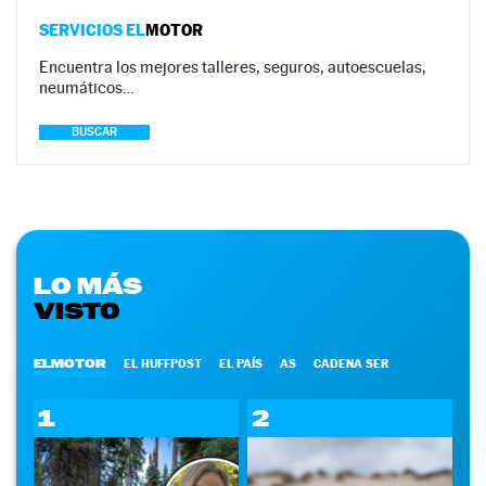
SERVICIOS EL
MOTOR
Encuentra los mejores talleres, seguros, autoescuelas,
neumáticos…
BUSCAR
LO MÁS
VISTO
ELMOTOR
EL HUFFPOST
EL PAÍS
AS
CADENA SER
1
2