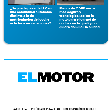
¿Se puede pasar la ITV en
Menos de 2.500 euros,
una comunidad autónoma
más segura y
distinta a la de
tecnológica: así es la
matriculación del coche
moto para el carnet de
si te toca en vacaciones?
coche con la que Kymco
quiere dominar la ciudad
AVISO LEGAL
POLÍTICA DE PRIVACIDAD
CONFIGURACIÓN DE COOKIES