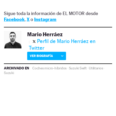
Sigue toda la información de EL MOTOR desde
Facebook
,
X
o
Instagram
Mario Herráez
Perfil de Mario Herráez en
Twitter
VER BIOGRAFÍA
ARCHIVADO EN
Coches micro-híbridos
·
Suzuki Swift
·
Utilitarios
·
Suzuki