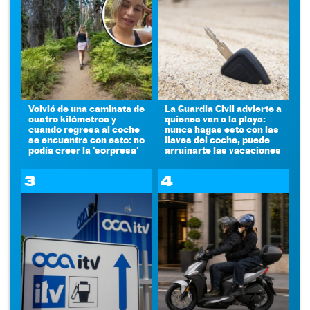
Volvió de una caminata de
La Guardia Civil advierte a
cuatro kilómetros y
quienes van a la playa:
cuando regresa al coche
nunca hagas esto con las
se encuentra con esto: no
llaves del coche, puede
podía creer la 'sorpresa'
arruinarte las vacaciones
3
4