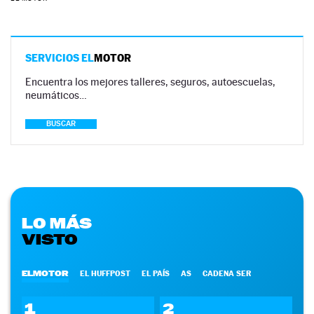
SERVICIOS EL
MOTOR
Encuentra los mejores talleres, seguros, autoescuelas,
neumáticos…
BUSCAR
LO MÁS
VISTO
ELMOTOR
EL HUFFPOST
EL PAÍS
AS
CADENA SER
1
2