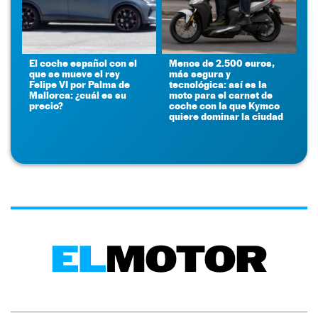
El coche español con el
Menos de 2.500 euros,
que se mueve el rey
más segura y
Felipe VI por Palma de
tecnológica: así es la
Mallorca: ¿cuál es su
moto para el carnet de
precio?
coche con la que Kymco
quiere dominar la ciudad