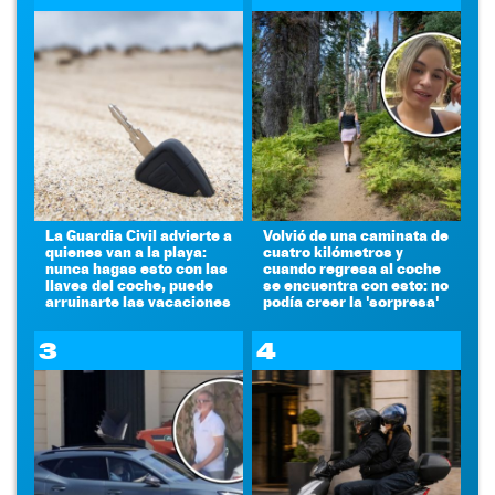
La Guardia Civil advierte a
Volvió de una caminata de
quienes van a la playa:
cuatro kilómetros y
nunca hagas esto con las
cuando regresa al coche
llaves del coche, puede
se encuentra con esto: no
arruinarte las vacaciones
podía creer la 'sorpresa'
3
4