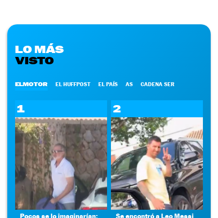
LO MÁS
VISTO
ELMOTOR
EL HUFFPOST
EL PAÍS
AS
CADENA SER
1
2
Pocos se lo imaginarían:
Se encontró a Leo Messi