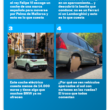
el rey Felipe VI escoge un
en un aparcamiento... y
coche de una marca
descubrió la bestia que
española para moverse
conduce: no es un Ferrari
por Palma de Mallorca y
ni un Lamborghini y esto
esto es lo que cuesta
es lo que cuesta
3
4
Este coche eléctrico
¿Por qué se ven vehículos
cuesta menos de 14.000
aparcados al sol con
euros y tiene algo que
cartones en las ruedas?
muchos BMW ya no
El truco que todos
ofrecen
comentan