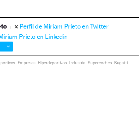
eto
Perfil de Miriam Prieto en Twitter
 Miriam Prieto en Linkedin
portivos
Empresas
Hiperdeportivos
Industria
Supercoches
Bugatti
·
·
·
·
·