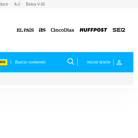
ducir
A-2
Baliza V-16
IOS
INICIAR SESIÓN
ium