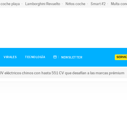
 coche playa
Lamborghini Revuelto
Niños coche
Smart #2
Multa con
SERVIC
VIRALES
TECNOLOGÍA
NEWSLETTER
V eléctricos chinos con hasta 551 CV que desafían a las marcas prémium
tricos chinos con hasta 551 CV que desafían a las marcas prém