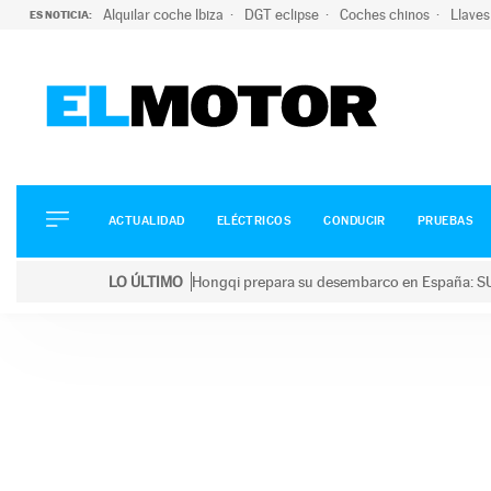
Alquilar coche Ibiza
DGT eclipse
Coches chinos
Llaves
ES NOTICIA:
ACTUALIDAD
ELÉCTRICOS
CONDUCIR
ACTUALIDAD
ELÉCTRICOS
CONDUCIR
PRUEBAS
PRUEBAS
Saltar
VIRALES
LO ÚLTIMO
Hongqi prepara su desembarco en España: SU
al
PODCAST
LO ÚLTIMO
Hongqi prepara su desembarco en España: SUV eléc
contenido
MOTOS
TECNOLOGÍA
SUPERCOCHES
MOTORTV
PREMIOS
SERVICIOS