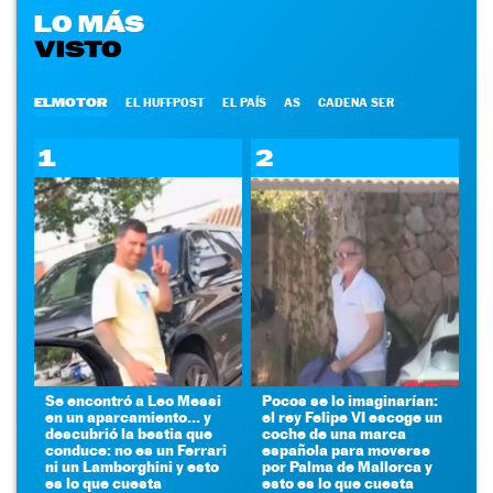
LO MÁS
VISTO
ELMOTOR
EL HUFFPOST
EL PAÍS
AS
CADENA SER
1
2
Se encontró a Leo Messi
Pocos se lo imaginarían:
en un aparcamiento... y
el rey Felipe VI escoge un
descubrió la bestia que
coche de una marca
conduce: no es un Ferrari
española para moverse
ni un Lamborghini y esto
por Palma de Mallorca y
es lo que cuesta
esto es lo que cuesta