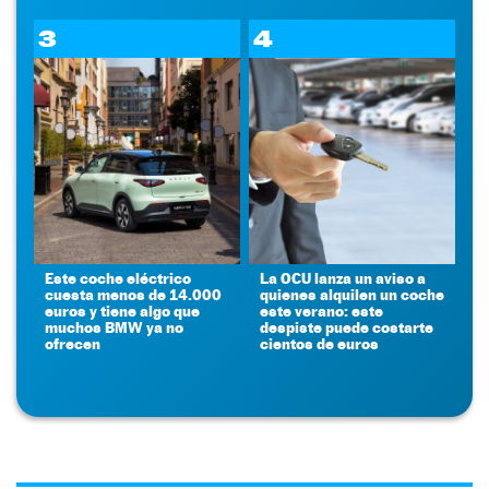
3
4
Este coche eléctrico
La OCU lanza un aviso a
cuesta menos de 14.000
quienes alquilen un coche
euros y tiene algo que
este verano: este
muchos BMW ya no
despiste puede costarte
ofrecen
cientos de euros