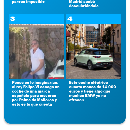
parece imposible
Madrid acabó
descubriéndola
3
4
Pocos se lo imaginarían:
Este coche eléctrico
el rey Felipe VI escoge un
cuesta menos de 14.000
coche de una marca
euros y tiene algo que
española para moverse
muchos BMW ya no
por Palma de Mallorca y
ofrecen
esto es lo que cuesta