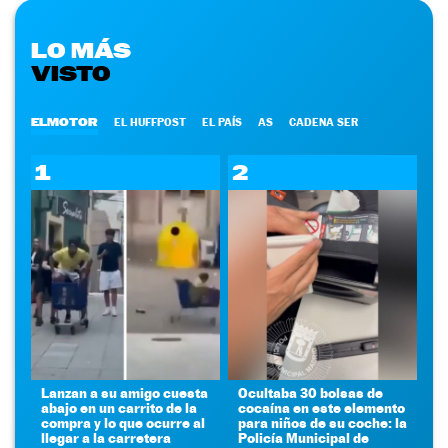
LO MÁS
VISTO
ELMOTOR
EL HUFFPOST
EL PAÍS
AS
CADENA SER
1
2
Lanzan a su amigo cuesta
Ocultaba 30 bolsas de
abajo en un carrito de la
cocaína en este elemento
compra y lo que ocurre al
para niños de su coche: la
llegar a la carretera
Policía Municipal de