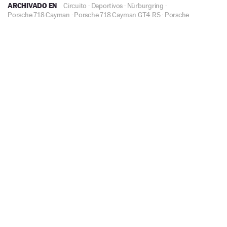
ARCHIVADO EN
Circuito
·
Deportivos
·
Nürburgring
·
Porsche 718 Cayman
·
Porsche 718 Cayman GT4 RS
·
Porsche