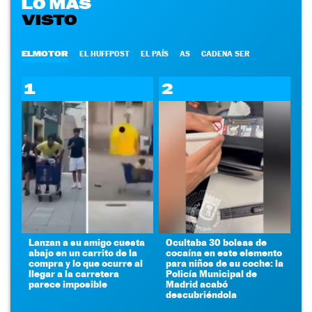
LO MÁS
VISTO
ELMOTOR
EL HUFFPOST
EL PAÍS
AS
CADENA SER
1
2
Lanzan a su amigo cuesta
Ocultaba 30 bolsas de
abajo en un carrito de la
cocaína en este elemento
compra y lo que ocurre al
para niños de su coche: la
llegar a la carretera
Policía Municipal de
parece imposible
Madrid acabó
descubriéndola