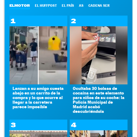
ELMOTOR
EL HUFFPOST
EL PAÍS
AS
CADENA SER
1
2
Lanzan a su amigo cuesta
Ocultaba 30 bolsas de
abajo en un carrito de la
cocaína en este elemento
compra y lo que ocurre al
para niños de su coche: la
llegar a la carretera
Policía Municipal de
parece imposible
Madrid acabó
descubriéndola
3
4