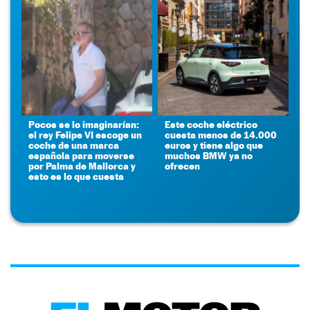
Pocos se lo imaginarían:
Este coche eléctrico
el rey Felipe VI escoge un
cuesta menos de 14.000
coche de una marca
euros y tiene algo que
española para moverse
muchos BMW ya no
por Palma de Mallorca y
ofrecen
esto es lo que cuesta