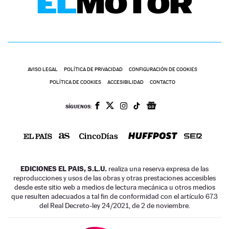
AVISO LEGAL
POLÍTICA DE PRIVACIDAD
CONFIGURACIÓN DE COOKIES
POLÍTICA DE COOKIES
ACCESIBILIDAD
CONTACTO
SÍGUENOS:
EDICIONES EL PAIS, S.L.U.
realiza una reserva expresa de las
reproducciones y usos de las obras y otras prestaciones accesibles
desde este sitio web a medios de lectura mecánica u otros medios
que resulten adecuados a tal fin de conformidad con el artículo 67.3
del Real Decreto-ley 24/2021, de 2 de noviembre.