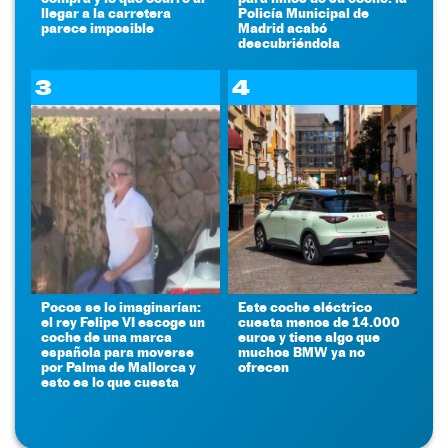
llegar a la carretera
Policía Municipal de
parece imposible
Madrid acabó
descubriéndola
3
4
Pocos se lo imaginarían:
Este coche eléctrico
el rey Felipe VI escoge un
cuesta menos de 14.000
coche de una marca
euros y tiene algo que
española para moverse
muchos BMW ya no
por Palma de Mallorca y
ofrecen
esto es lo que cuesta