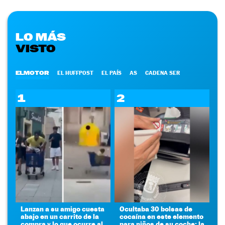
LO MÁS
VISTO
ELMOTOR
EL HUFFPOST
EL PAÍS
AS
CADENA SER
1
2
Lanzan a su amigo cuesta
Ocultaba 30 bolsas de
abajo en un carrito de la
cocaína en este elemento
compra y lo que ocurre al
para niños de su coche: la