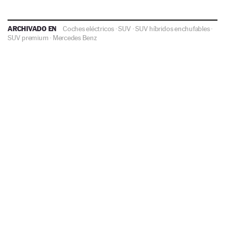
ARCHIVADO EN
Coches eléctricos
·
SUV
·
SUV híbridos enchufables
·
SUV premium
·
Mercedes Benz