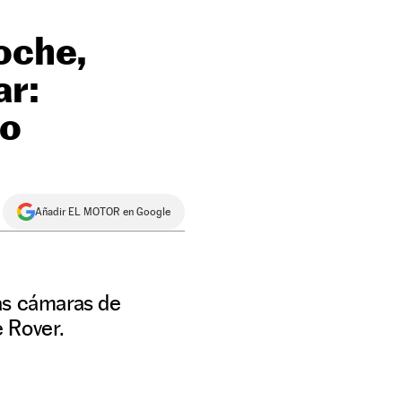
oche,
ar:
io
Añadir EL MOTOR en Google
as cámaras de
 Rover.