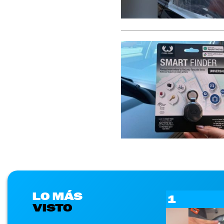
LO MÁS
1
VISTO