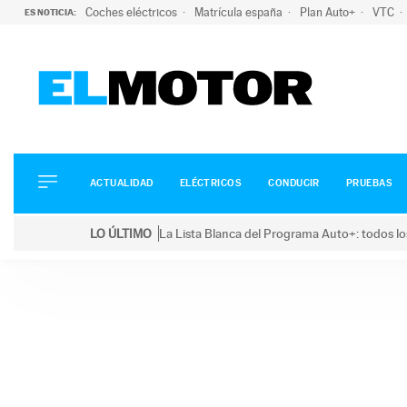
Coches eléctricos
Matrícula españa
Plan Auto+
VTC
ES NOTICIA:
ACTUALIDAD
ELÉCTRICOS
CONDUCIR
ACTUALIDAD
ELÉCTRICOS
CONDUCIR
PRUEBAS
PRUEBAS
Saltar
VIRALES
LO ÚLTIMO
La Lista Blanca del Programa Auto+: todos lo
al
PODCAST
LO ÚLTIMO
La Lista Blanca del Programa Auto+: todos los coc
contenido
MOTOS
TECNOLOGÍA
SUPERCOCHES
MOTORTV
PREMIOS
SERVICIOS