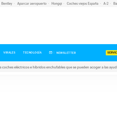
Bentley
Aparcar aeropuerto
Hongqi
Coches viejos España
A-2
Ba
SERVIC
VIRALES
TECNOLOGÍA
NEWSLETTER
s coches eléctricos e híbridos enchufables que se pueden acoger a las ayu
hes eléctricos e híbridos enchufables que se pueden acoger a la