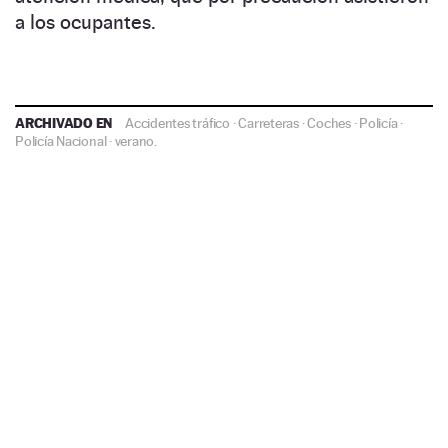
a los ocupantes.
ARCHIVADO EN
Accidentes tráfico
·
Carreteras
·
Coches
·
Policía
·
Policía Nacional
·
verano.