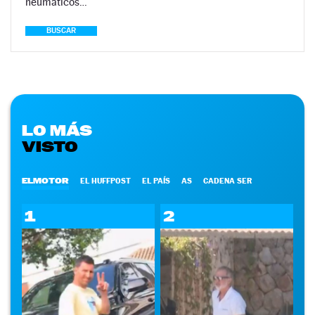
neumáticos…
BUSCAR
LO MÁS
VISTO
ELMOTOR
EL HUFFPOST
EL PAÍS
AS
CADENA SER
1
2