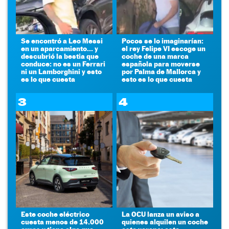
Se encontró a Leo Messi
Pocos se lo imaginarían:
en un aparcamiento... y
el rey Felipe VI escoge un
descubrió la bestia que
coche de una marca
conduce: no es un Ferrari
española para moverse
ni un Lamborghini y esto
por Palma de Mallorca y
es lo que cuesta
esto es lo que cuesta
3
4
Este coche eléctrico
La OCU lanza un aviso a
cuesta menos de 14.000
quienes alquilen un coche