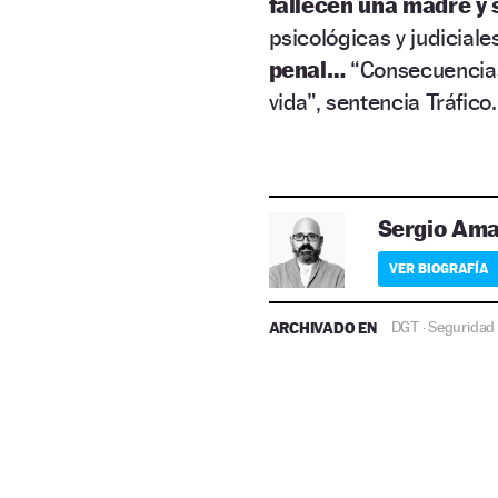
fallecen una madre y s
psicológicas y judiciale
penal…
“Consecuencias
vida”, sentencia Tráfico.
Sergio Am
VER BIOGRAFÍA
ARCHIVADO EN
DGT
Seguridad 
·