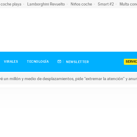
 coche playa
Lamborghini Revuelto
Niños coche
Smart #2
Multa con
SERVIC
VIRALES
TECNOLOGÍA
NEWSLETTER
revé un millón y medio de desplazamientos, pide “extremar la atención” y anu
n millón y medio de desplazamientos, pide “extremar la atención”