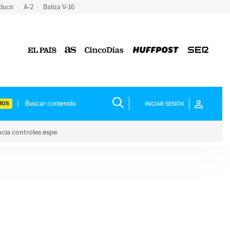
ducir
A-2
Baliza V-16
IOS
INICIAR SESIÓN
ncia controles espe
 y anuncia controles espe