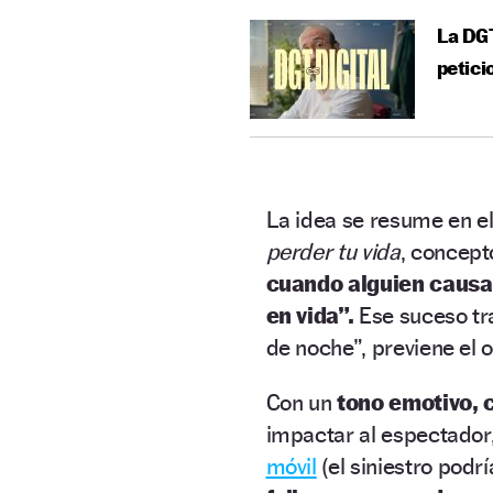
La DGT
petici
La idea se resume en e
perder tu vida
, concept
cuando alguien causa
en vida”.
Ese suceso tr
de noche”, previene el 
Con un
tono emotivo, 
impactar al espectador,
móvil
(el siniestro podr