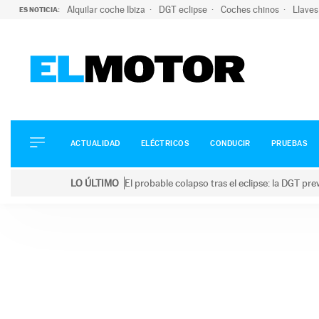
Alquilar coche Ibiza
DGT eclipse
Coches chinos
Llaves
ES NOTICIA:
ACTUALIDAD
ELÉCTRICOS
CONDUCIR
ACTUALIDAD
ELÉCTRICOS
CONDUCIR
PRUEBAS
PRUEBAS
Saltar
VIRALES
LO ÚLTIMO
El probable colapso tras el eclipse: la DGT p
al
PODCAST
LO ÚLTIMO
El probable colapso tras el eclipse: la DGT prevé u
contenido
MOTOS
TECNOLOGÍA
SUPERCOCHES
MOTORTV
PREMIOS
SERVICIOS