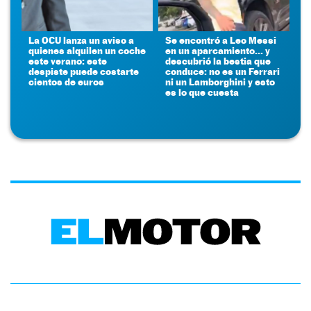
La OCU lanza un aviso a
Se encontró a Leo Messi
quienes alquilen un coche
en un aparcamiento... y
este verano: este
descubrió la bestia que
despiste puede costarte
conduce: no es un Ferrari
cientos de euros
ni un Lamborghini y esto
es lo que cuesta