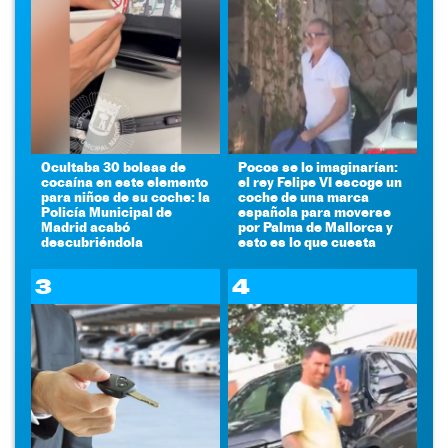
Ocultaba 30 bolsas de
Pocos se lo imaginarían:
cocaína en este elemento
el rey Felipe VI escoge un
para niños de su coche: la
coche de una marca
Policía Municipal de
española para moverse
Madrid acabó
por Palma de Mallorca y
descubriéndola
esto es lo que cuesta
3
4