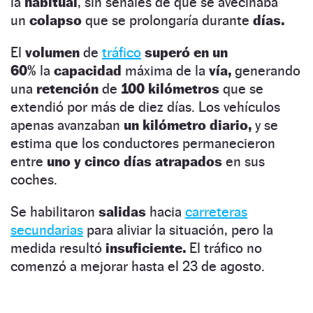
la
habitual
, sin señales de que se avecinaba
un
colapso
que se prolongaría durante
días.
El
volumen
de
tráfico
superó en un
60%
la
capacidad
máxima de la
vía,
generando
una
retención
de
100 kilómetros
que se
extendió por más de diez días. Los vehículos
apenas avanzaban
un kilómetro diario,
y se
estima que los conductores permanecieron
entre
uno y cinco días atrapados
en sus
coches.
Se habilitaron
salidas
hacia
carreteras
secundarias
para aliviar la situación, pero la
medida resultó
insuficiente.
El tráfico no
comenzó a mejorar hasta el 23 de agosto.