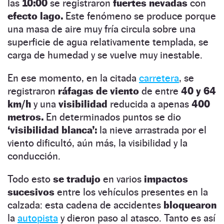
las
10:00
se registraron
fuertes nevadas
con
efecto lago.
Este fenómeno se produce porque
una masa de aire muy fría circula sobre una
superficie de agua relativamente templada, se
carga de humedad y se vuelve muy inestable.
En ese momento, en la citada
carretera
, se
registraron
ráfagas de viento
de entre
40 y 64
km/h
y una
visibilidad
reducida a apenas
400
metros.
En determinados puntos se dio
‘visibilidad blanca’:
la nieve arrastrada por el
viento dificultó, aún más, la visibilidad y la
conducción.
Todo esto
se tradujo
en varios
impactos
sucesivos
entre los vehículos presentes en la
calzada: esta cadena de accidentes
bloquearon
la
auto
p
ista
y dieron paso al atasco. Tanto es así