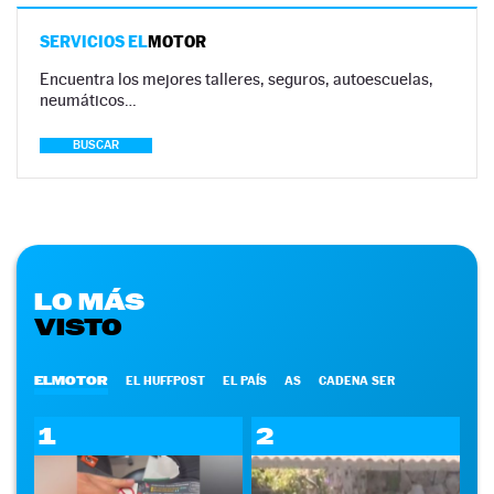
SERVICIOS EL
MOTOR
Encuentra los mejores talleres, seguros, autoescuelas,
neumáticos…
BUSCAR
LO MÁS
VISTO
ELMOTOR
EL HUFFPOST
EL PAÍS
AS
CADENA SER
1
2