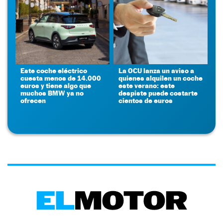
Este coche eléctrico
La OCU lanza un aviso a
cuesta menos de 14.000
quienes alquilen un coche
euros y tiene algo que
este verano: este
muchos BMW ya no
despiste puede costarte
ofrecen
cientos de euros