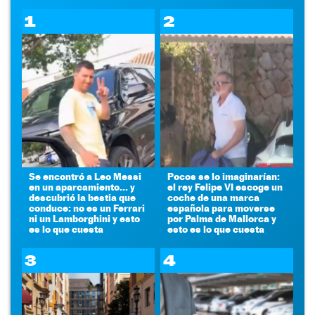
1
2
Se encontró a Leo Messi
Pocos se lo imaginarían:
en un aparcamiento... y
el rey Felipe VI escoge un
descubrió la bestia que
coche de una marca
conduce: no es un Ferrari
española para moverse
ni un Lamborghini y esto
por Palma de Mallorca y
es lo que cuesta
esto es lo que cuesta
3
4