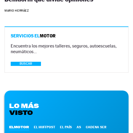
MARIO HERRÁEZ
SERVICIOS EL
MOTOR
Encuentra los mejores talleres, seguros, autoescuelas,
neumáticos…
BUSCAR
LO MÁS
VISTO
ELMOTOR
EL HUFFPOST
EL PAÍS
AS
CADENA SER