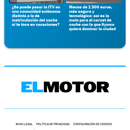
¿Se puede pasar la ITV en
Menos de 2.500 euros,
una comunidad autónoma
más segura y
distinta a la de
tecnológica: así es la
matriculación del coche
moto para el carnet de
si te toca en vacaciones?
coche con la que Kymco
quiere dominar la ciudad
AVISO LEGAL
POLÍTICA DE PRIVACIDAD
CONFIGURACIÓN DE COOKIES