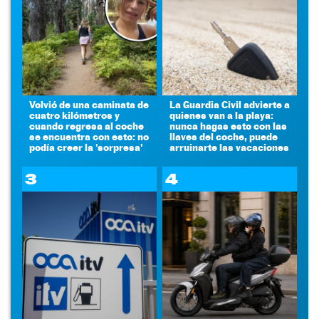
Volvió de una caminata de
La Guardia Civil advierte a
cuatro kilómetros y
quienes van a la playa:
cuando regresa al coche
nunca hagas esto con las
se encuentra con esto: no
llaves del coche, puede
podía creer la 'sorpresa'
arruinarte las vacaciones
3
4