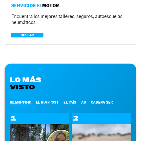
SERVICIOS EL
MOTOR
Encuentra los mejores talleres, seguros, autoescuelas,
neumáticos…
BUSCAR
LO MÁS
VISTO
ELMOTOR
EL HUFFPOST
EL PAÍS
AS
CADENA SER
1
2