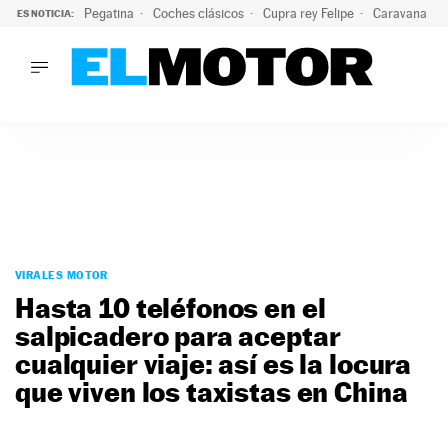
Pegatina
Coches clásicos
Cupra rey Felipe
Caravana lig
ES NOTICIA:
LO ÚLTIMO
¿Conocías esta pegatina de moda?: puede salvar tu coche d
LO ÚLTIMO
¿Conocías esta pegatina de moda?: puede salvar tu coche de
ACTUALIDAD
ELÉCTRICOS
CONDUCIR
PRUEBAS
Saltar
VIRALES
al
VIRALES MOTOR
PODCAST
contenido
Hasta 10 teléfonos en el
MOTOS
salpicadero para aceptar
TECNOLOGÍA
cualquier viaje: así es la locura
SUPERCOCHES
MOTORTV
que viven los taxistas en China
PREMIOS
SERVICIOS