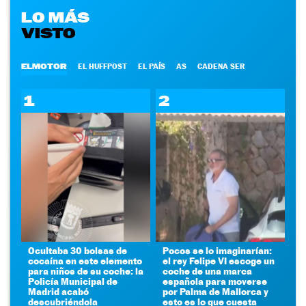
LO MÁS
VISTO
ELMOTOR
EL HUFFPOST
EL PAÍS
AS
CADENA SER
1
2
Ocultaba 30 bolsas de
Pocos se lo imaginarían:
cocaína en este elemento
el rey Felipe VI escoge un
para niños de su coche: la
coche de una marca
Policía Municipal de
española para moverse
Madrid acabó
por Palma de Mallorca y
descubriéndola
esto es lo que cuesta