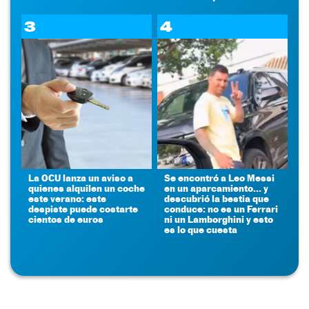
3
4
La OCU lanza un aviso a
Se encontró a Leo Messi
quienes alquilen un coche
en un aparcamiento... y
este verano: este
descubrió la bestia que
despiste puede costarte
conduce: no es un Ferrari
cientos de euros
ni un Lamborghini y esto
es lo que cuesta