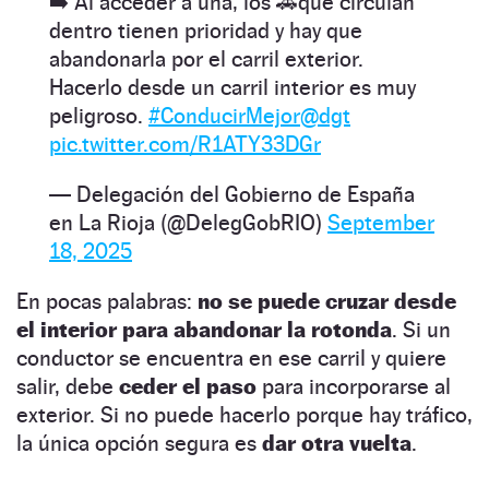
➡️ Al acceder a una, los 🚗que circulan
dentro tienen prioridad y hay que
abandonarla por el carril exterior.
Hacerlo desde un carril interior es muy
peligroso.
#ConducirMejor
@dgt
pic.twitter.com/R1ATY33DGr
— Delegación del Gobierno de España
en La Rioja (@DelegGobRIO)
September
18, 2025
En pocas palabras:
no se puede cruzar desde
el interior para abandonar la rotonda
. Si un
conductor se encuentra en ese carril y quiere
salir, debe
ceder el paso
para incorporarse al
exterior. Si no puede hacerlo porque hay tráfico,
la única opción segura es
dar otra vuelta
.