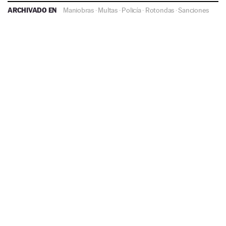
ARCHIVADO EN
Maniobras
·
Multas
·
Policía
·
Rotondas
·
Sanciones