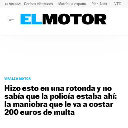
Coches eléctricos
Matrícula españa
Plan Auto+
VTC
ES NOTICIA:
LO ÚLTIMO
La Lista Blanca del Programa Auto+: todos los coches eléct
LO ÚLTIMO
La Lista Blanca del Programa Auto+: todos los coches eléctr
ACTUALIDAD
ELÉCTRICOS
CONDUCIR
PRUEBAS
Saltar
VIRALES
al
VIRALES MOTOR
PODCAST
contenido
Hizo esto en una rotonda y no
MOTOS
sabía que la policía estaba ahí:
TECNOLOGÍA
la maniobra que le va a costar
SUPERCOCHES
MOTORTV
200 euros de multa
PREMIOS
SERVICIOS