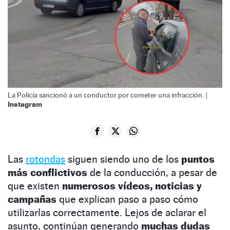
La Policía sancionó a un conductor por cometer una infracción. |
Instagram
Las
rotondas
siguen siendo uno de los
puntos
más conflictivos
de la conducción, a pesar de
que existen
numerosos vídeos, noticias y
campañas
que explican paso a paso cómo
utilizarlas correctamente. Lejos de aclarar el
asunto, continúan generando
muchas dudas