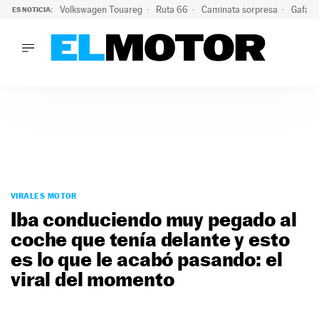
Volkswagen Touareg
Ruta 66
Caminata sorpresa
Gafas 
ES NOTICIA:
LO ÚLTIMO
Ni se te ocurra usar las gafas del eclipse al volante: el moti
LO ÚLTIMO
Ni se te ocurra usar las gafas del eclipse al volante: el motiv
ACTUALIDAD
ELÉCTRICOS
CONDUCIR
PRUEBAS
Saltar
VIRALES
al
VIRALES MOTOR
PODCAST
contenido
Iba conduciendo muy pegado al
MOTOS
coche que tenía delante y esto
TECNOLOGÍA
es lo que le acabó pasando: el
SUPERCOCHES
MOTORTV
viral del momento
PREMIOS
SERVICIOS