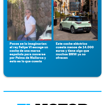
Pocos se lo imaginarían:
Este coche eléctrico
el rey Felipe VI escoge un
cuesta menos de 14.000
coche de una marca
euros y tiene algo que
española para moverse
muchos BMW ya no
por Palma de Mallorca y
ofrecen
esto es lo que cuesta