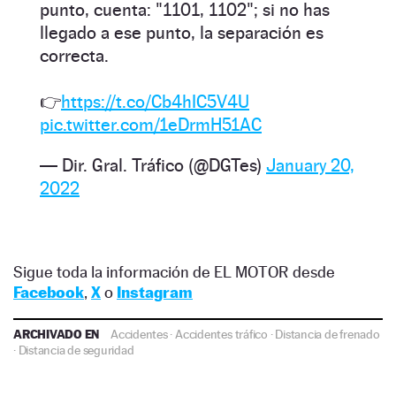
punto, cuenta: "1101, 1102"; si no has
llegado a ese punto, la separación es
correcta.
👉
https://t.co/Cb4hIC5V4U
pic.twitter.com/1eDrmH51AC
— Dir. Gral. Tráfico (@DGTes)
January 20,
2022
Sigue toda la información de EL MOTOR desde
Facebook
,
X
o
Instagram
ARCHIVADO EN
Accidentes
·
Accidentes tráfico
·
Distancia de frenado
·
Distancia de seguridad