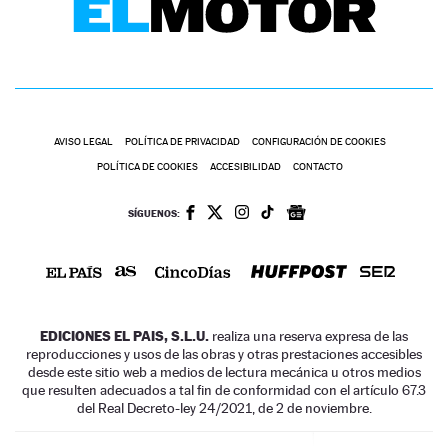
AVISO LEGAL
POLÍTICA DE PRIVACIDAD
CONFIGURACIÓN DE COOKIES
POLÍTICA DE COOKIES
ACCESIBILIDAD
CONTACTO
SÍGUENOS:
EDICIONES EL PAIS, S.L.U.
realiza una reserva expresa de las
reproducciones y usos de las obras y otras prestaciones accesibles
desde este sitio web a medios de lectura mecánica u otros medios
que resulten adecuados a tal fin de conformidad con el artículo 67.3
del Real Decreto-ley 24/2021, de 2 de noviembre.