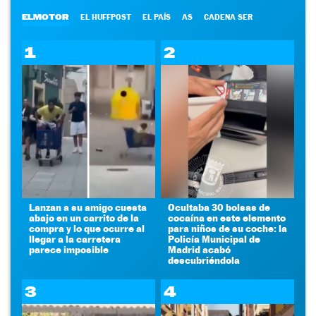
ELMOTOR
EL HUFFPOST
EL PAÍS
AS
CADENA SER
1
2
Lanzan a su amigo cuesta
Ocultaba 30 bolsas de
abajo en un carrito de la
cocaína en este elemento
compra y lo que ocurre al
para niños de su coche: la
llegar a la carretera
Policía Municipal de
parece imposible
Madrid acabó
descubriéndola
3
4