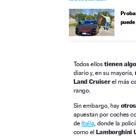
Probam
puede 
Todos ellos
tienen alg
diario y, en su mayoría,
Land Cruiser
el más ca
rango.
Sin embargo, hay
otros
apuestan por coches co
de
Italia
, donde la polic
como el
Lamborghini 