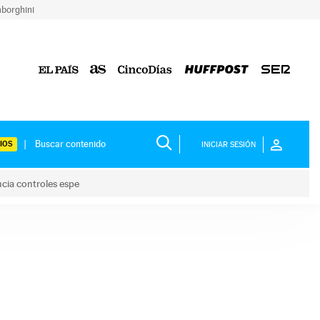
borghini
IOS
INICIAR SESIÓN
ncia controles espe
 y anuncia controles espe