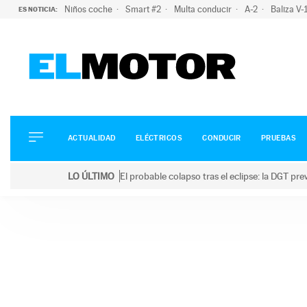
Niños coche
Smart #2
Multa conducir
A-2
Baliza V
ES NOTICIA:
ACTUALIDAD
ELÉCTRICOS
CONDUCIR
ACTUALIDAD
ELÉCTRICOS
CONDUCIR
PRUEBAS
PRUEBAS
Saltar
VIRALES
LO ÚLTIMO
El probable colapso tras el eclipse: la DGT p
al
PODCAST
LO ÚLTIMO
El probable colapso tras el eclipse: la DGT prevé u
contenido
MOTOS
TECNOLOGÍA
SUPERCOCHES
MOTORTV
PREMIOS
SERVICIOS