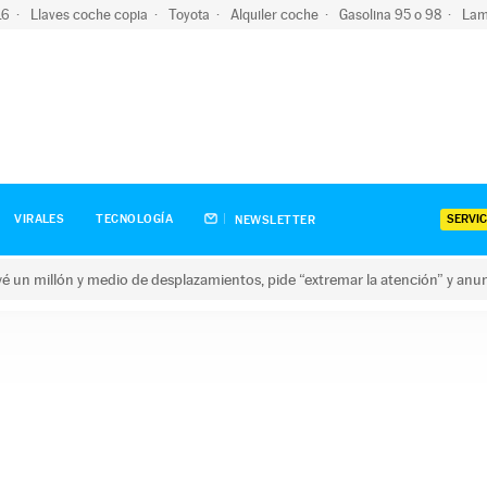
-16
Llaves coche copia
Toyota
Alquiler coche
Gasolina 95 o 98
Lam
SERVIC
VIRALES
TECNOLOGÍA
NEWSLETTER
revé un millón y medio de desplazamientos, pide “extremar la atención” y anu
n millón y medio de desplazamientos, pide “extremar la atención”