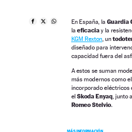
En España, la
Guardia C
la
eficacia
y la resiste
KGM Rexton
, un
todote
diseñado para interven
capacidad fuera del asf
A estos se suman mode
más modernos como e
incorporado eléctricos
el
Skoda Enyaq
, junto
Romeo Stelvio
.
MÁS INFORMACIÓN