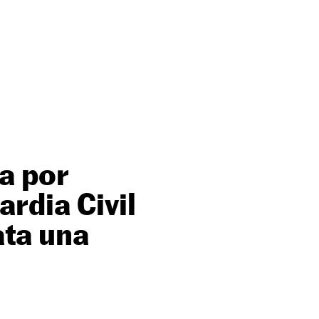
la por
rdia Civil
ata una