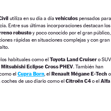
ivil
utiliza en su día a día
vehículos
pensados par
ncia. Entre sus últimas incorporaciones destacan los
rreno robusto
y poco conocido por el gran público,
ciones rápidas en situaciones complejas y con gran
alto.
los habituales como el
Toyota Land Cruiser
o SU
l
Mitsubishi Eclipse Cross PHEV
. También han
 como el
Cupra Born
, el
Renault Mégane E‑Tech
o
 a coches de uso diario como el
Citroën C4
o el
Alfa