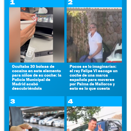
1
2
Ocultaba 30 bolsas de
Pocos se lo imaginarían:
cocaína en este elemento
el rey Felipe VI escoge un
para niños de su coche: la
coche de una marca
Policía Municipal de
española para moverse
Madrid acabó
por Palma de Mallorca y
descubriéndola
esto es lo que cuesta
3
4