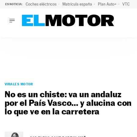
Coches eléctricos
Matrícula españa
Plan Auto+
VTC
ES NOTICIA:
LO ÚLTIMO
La Lista Blanca del Programa Auto+: todos los coches eléct
LO ÚLTIMO
La Lista Blanca del Programa Auto+: todos los coches eléctr
ACTUALIDAD
ELÉCTRICOS
CONDUCIR
PRUEBAS
Saltar
VIRALES
al
VIRALES MOTOR
PODCAST
contenido
No es un chiste: va un andaluz
MOTOS
por el País Vasco… y alucina con
TECNOLOGÍA
lo que ve en la carretera
SUPERCOCHES
MOTORTV
PREMIOS
SERVICIOS