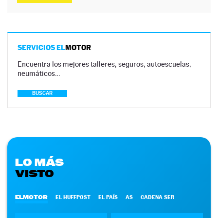
SERVICIOS EL
MOTOR
Encuentra los mejores talleres, seguros, autoescuelas,
neumáticos…
BUSCAR
LO MÁS
VISTO
ELMOTOR
EL HUFFPOST
EL PAÍS
AS
CADENA SER