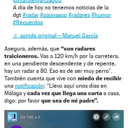
A dia de hoy no tenemos noticias de la
dgt
#radar
#paisvasco
#radares
#humor
#Recuerdos
♬ sonido original – Manuel García
Asegura, además, que
“son radares
traicioneros.
Vas a 120 km/h por la carretera,
en una pendiente descendente y de repente,
hay un radar a 80. Eso es de ser muy perro”.
También cuenta que vive con
miedo de recibir
una
notificación
: “Llevo aquí unos días en
Málaga y
cada vez que llega una carta
a casa,
digo: por favor
que sea de mi padre”.