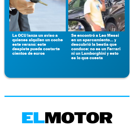
La OCU lanza un aviso a
Se encontró a Leo Messi
quienes alquilen un coche
en un aparcamiento... y
este verano: este
descubrió la bestia que
despiste puede costarte
conduce: no es un Ferrari
cientos de euros
ni un Lamborghini y esto
es lo que cuesta