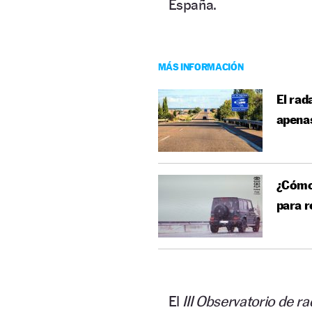
España.
MÁS INFORMACIÓN
El rad
apenas
¿Cómo 
para r
El
III Observatorio de 