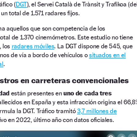
fico (
DGT
), el Servei Català de Trànsit y Trafikoa (de
n total de 1.571 radares fijos.
a aquellos que son competencia de los
otal de 1.370 cinemómetros. Este estudio no tiene
, los
radares móviles
. La DGT dispone de 545, que
amos de vía a bordo de vehículos o
situados en el
al
.
stros en carreteras convencionales
idad
están presentes en
uno de cada tres
llecidos en España y esta infracción origina el 66,8
rmula la DGT. Tráfico tramitó
3,7 millones de
vo en 2022, último año con datos oficiales.