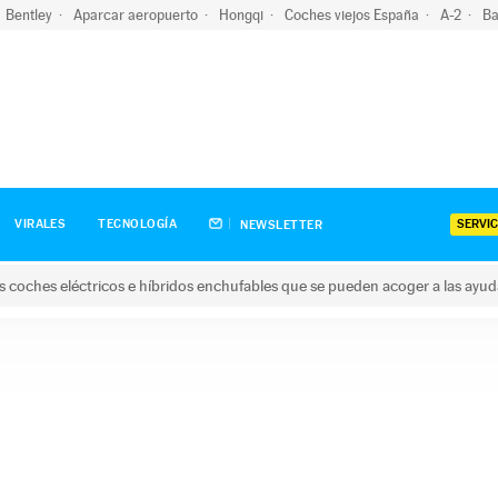
Bentley
Aparcar aeropuerto
Hongqi
Coches viejos España
A-2
Ba
SERVIC
VIRALES
TECNOLOGÍA
NEWSLETTER
s coches eléctricos e híbridos enchufables que se pueden acoger a las ayu
hes eléctricos e híbridos enchufables que se pueden acoger a la