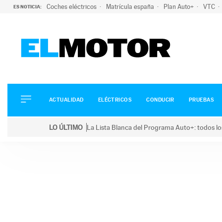
Coches eléctricos
Matrícula españa
Plan Auto+
VTC
ES NOTICIA:
ACTUALIDAD
ELÉCTRICOS
CONDUCIR
ACTUALIDAD
ELÉCTRICOS
CONDUCIR
PRUEBAS
PRUEBAS
Saltar
VIRALES
LO ÚLTIMO
La Lista Blanca del Programa Auto+: todos lo
al
PODCAST
LO ÚLTIMO
La Lista Blanca del Programa Auto+: todos los coc
contenido
MOTOS
TECNOLOGÍA
SUPERCOCHES
MOTORTV
PREMIOS
SERVICIOS