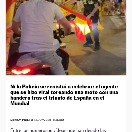
NEWSLETTER
SÍGUENOS
Ni la Policía se resistió a celebrar: el agente
que se hizo viral toreando una moto con una
bandera tras el triunfo de España en el
Mundial
MIRIAM PRIETO
|
21/07/2026
| MADRID
Entre los numerosos vídeos que han dejado las