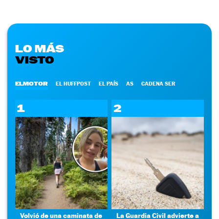
LO MÁS
VISTO
ELMOTOR
EL HUFFPOST
EL PAÍS
AS
CADENA SER
1
2
Volvió de una caminata de
La Guardia Civil advierte a