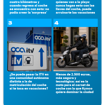
cuatro kilómetros y
quienes van a la playa:
cuando regresa al coche
nunca hagas esto con las
se encuentra con esto: no
llaves del coche, puede
podía creer la 'sorpresa'
arruinarte las vacaciones
3
4
¿Se puede pasar la ITV en
Menos de 2.500 euros,
una comunidad autónoma
más segura y
distinta a la de
tecnológica: así es la
matriculación del coche
moto para el carnet de
si te toca en vacaciones?
coche con la que Kymco
quiere dominar la ciudad