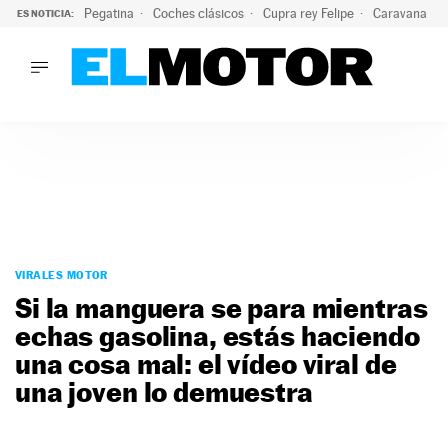
Pegatina
Coches clásicos
Cupra rey Felipe
Caravana lig
ES NOTICIA:
LO ÚLTIMO
¿Conocías esta pegatina de moda?: puede salvar tu coche d
LO ÚLTIMO
¿Conocías esta pegatina de moda?: puede salvar tu coche de
ACTUALIDAD
ELÉCTRICOS
CONDUCIR
PRUEBAS
Saltar
VIRALES
al
VIRALES MOTOR
PODCAST
contenido
Si la manguera se para mientras
MOTOS
echas gasolina, estás haciendo
TECNOLOGÍA
una cosa mal: el vídeo viral de
SUPERCOCHES
MOTORTV
una joven lo demuestra
PREMIOS
SERVICIOS