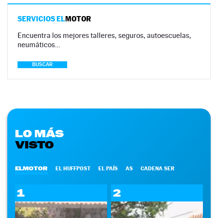
SERVICIOS EL
MOTOR
Encuentra los mejores talleres, seguros, autoescuelas,
neumáticos…
BUSCAR
LO MÁS
VISTO
ELMOTOR
EL HUFFPOST
EL PAÍS
AS
CADENA SER
1
2