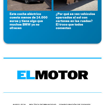
Este coche eléctrico
¿Por qué se ven vehículos
cuesta menos de 14.000
aparcados al sol con
euros y tiene algo que
cartones en las ruedas?
muchos BMW ya no
El truco que todos
ofrecen
comentan
AVISO LEGAL
POLÍTICA DE PRIVACIDAD
CONFIGURACIÓN DE COOKIES