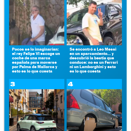
Pocos se lo imaginarían:
Se encontró a Leo Messi
el rey Felipe VI escoge un
en un aparcamiento... y
coche de una marca
descubrió la bestia que
española para moverse
conduce: no es un Ferrari
por Palma de Mallorca y
ni un Lamborghini y esto
esto es lo que cuesta
es lo que cuesta
3
4