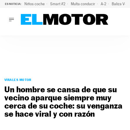
Niños coche
Smart #2
Multa conducir
A-2
Baliza V-1
ES NOTICIA:
LO ÚLTIMO
La policía advierte de este peligro y esta es una buena soluc
LO ÚLTIMO
La policía advierte de este peligro y esta es una buena soluci
ACTUALIDAD
ELÉCTRICOS
CONDUCIR
PRUEBAS
Saltar
VIRALES
al
VIRALES MOTOR
PODCAST
contenido
Un hombre se cansa de que su
MOTOS
vecino aparque siempre muy
TECNOLOGÍA
cerca de su coche: su venganza
SUPERCOCHES
MOTORTV
se hace viral y con razón
PREMIOS
SERVICIOS