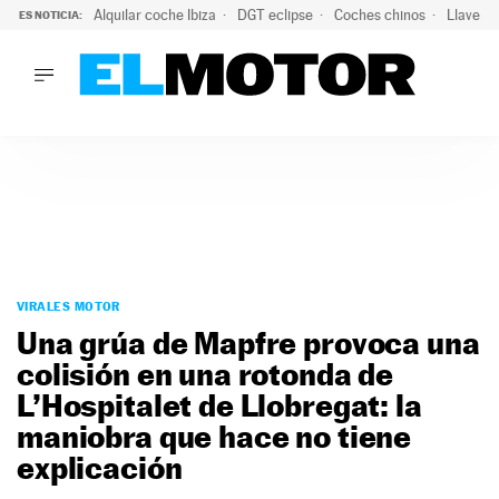
Alquilar coche Ibiza
DGT eclipse
Coches chinos
Llaves 
ES NOTICIA:
LO ÚLTIMO
El probable colapso tras el eclipse: la DGT prevé un millón 
LO ÚLTIMO
El probable colapso tras el eclipse: la DGT prevé un millón 
ACTUALIDAD
ELÉCTRICOS
CONDUCIR
PRUEBAS
Saltar
VIRALES
al
VIRALES MOTOR
PODCAST
contenido
Una grúa de Mapfre provoca una
MOTOS
colisión en una rotonda de
TECNOLOGÍA
L’Hospitalet de Llobregat: la
SUPERCOCHES
MOTORTV
maniobra que hace no tiene
PREMIOS
explicación
SERVICIOS