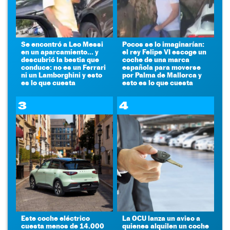
Se encontró a Leo Messi
Pocos se lo imaginarían:
en un aparcamiento... y
el rey Felipe VI escoge un
descubrió la bestia que
coche de una marca
conduce: no es un Ferrari
española para moverse
ni un Lamborghini y esto
por Palma de Mallorca y
es lo que cuesta
esto es lo que cuesta
3
4
Este coche eléctrico
La OCU lanza un aviso a
cuesta menos de 14.000
quienes alquilen un coche