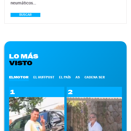
neumáticos…
BUSCAR
LO MÁS
VISTO
ELMOTOR
EL HUFFPOST
EL PAÍS
AS
CADENA SER
1
2