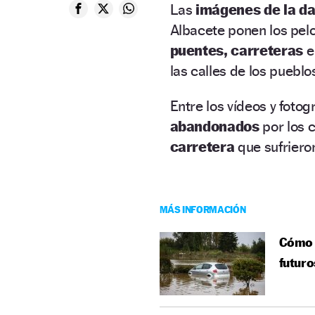
Las
imágenes de la d
Albacete ponen los pelo
puentes, carreteras
e
las calles de los pueblo
Entre los vídeos y fotog
abandonados
por los 
carretera
que sufriero
MÁS INFORMACIÓN
Cómo r
futuro