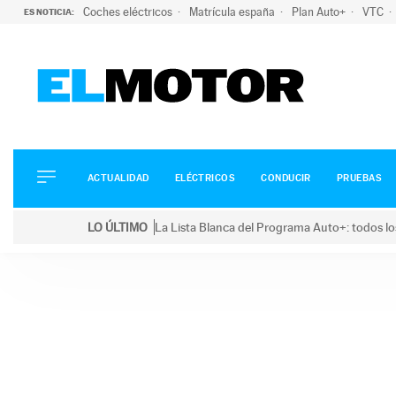
Coches eléctricos
Matrícula españa
Plan Auto+
VTC
ES NOTICIA:
ACTUALIDAD
ELÉCTRICOS
CONDUCIR
ACTUALIDAD
ELÉCTRICOS
CONDUCIR
PRUEBAS
PRUEBAS
Saltar
VIRALES
LO ÚLTIMO
La Lista Blanca del Programa Auto+: todos lo
al
PODCAST
LO ÚLTIMO
La Lista Blanca del Programa Auto+: todos los coc
contenido
MOTOS
TECNOLOGÍA
SUPERCOCHES
MOTORTV
PREMIOS
SERVICIOS