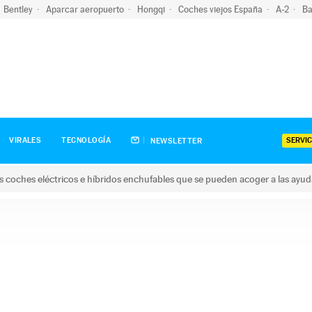
Bentley
Aparcar aeropuerto
Hongqi
Coches viejos España
A-2
Ba
SERVIC
VIRALES
TECNOLOGÍA
NEWSLETTER
s coches eléctricos e híbridos enchufables que se pueden acoger a las ayu
hes eléctricos e híbridos enchufables que se pueden acoger a la