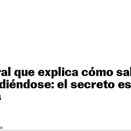
iral que explica cómo sa
iéndose: el secreto es
s
58