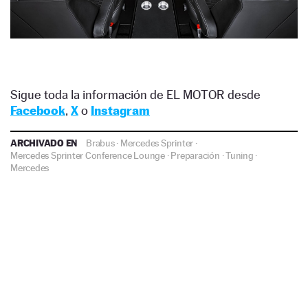
Sigue toda la información de EL MOTOR desde
Facebook
,
X
o
Instagram
ARCHIVADO EN
Brabus
·
Mercedes Sprinter
·
Mercedes Sprinter Conference Lounge
·
Preparación
·
Tuning
·
Mercedes