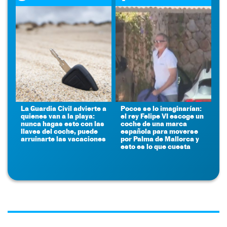
La Guardia Civil advierte a
Pocos se lo imaginarían:
quienes van a la playa:
el rey Felipe VI escoge un
nunca hagas esto con las
coche de una marca
llaves del coche, puede
española para moverse
arruinarte las vacaciones
por Palma de Mallorca y
esto es lo que cuesta