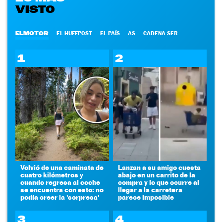
VISTO
ELMOTOR
EL HUFFPOST
EL PAÍS
AS
CADENA SER
1
2
Volvió de una caminata de
Lanzan a su amigo cuesta
cuatro kilómetros y
abajo en un carrito de la
cuando regresa al coche
compra y lo que ocurre al
se encuentra con esto: no
llegar a la carretera
podía creer la 'sorpresa'
parece imposible
3
4