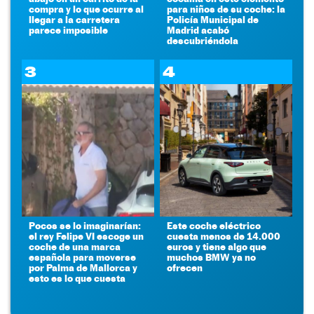
compra y lo que ocurre al
para niños de su coche: la
llegar a la carretera
Policía Municipal de
parece imposible
Madrid acabó
descubriéndola
3
4
Pocos se lo imaginarían:
Este coche eléctrico
el rey Felipe VI escoge un
cuesta menos de 14.000
coche de una marca
euros y tiene algo que
española para moverse
muchos BMW ya no
por Palma de Mallorca y
ofrecen
esto es lo que cuesta