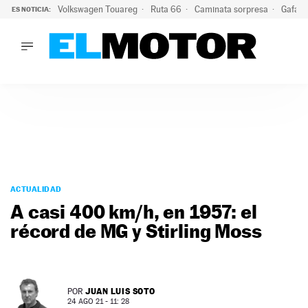
Volkswagen Touareg
Ruta 66
Caminata sorpresa
Gafas 
ES NOTICIA:
LO ÚLTIMO
Ni se te ocurra usar las gafas del eclipse al volante: el moti
LO ÚLTIMO
Ni se te ocurra usar las gafas del eclipse al volante: el motiv
ACTUALIDAD
ELÉCTRICOS
CONDUCIR
PRUEBAS
Saltar
VIRALES
al
ACTUALIDAD
PODCAST
contenido
A casi 400 km/h, en 1957: el
MOTOS
récord de MG y Stirling Moss
TECNOLOGÍA
SUPERCOCHES
MOTORTV
PREMIOS
JUAN LUIS SOTO
POR
SERVICIOS
24 AGO 21 - 11: 28