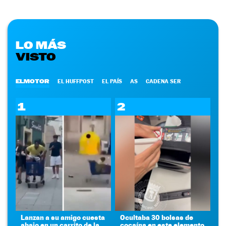
LO MÁS
VISTO
ELMOTOR
EL HUFFPOST
EL PAÍS
AS
CADENA SER
1
2
Lanzan a su amigo cuesta
Ocultaba 30 bolsas de
abajo en un carrito de la
cocaína en este elemento