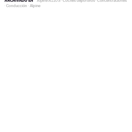
ARCHIVADO EN
Alpine A110 S
·
Coches deportivos
·
Concentraciones
·
Conducción
·
Alpine