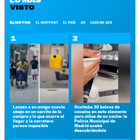
LO MÁS
VISTO
ELMOTOR
EL HUFFPOST
EL PAÍS
AS
CADENA SER
1
2
Lanzan a su amigo cuesta
Ocultaba 30 bolsas de
abajo en un carrito de la
cocaína en este elemento
compra y lo que ocurre al
para niños de su coche: la
llegar a la carretera
Policía Municipal de
parece imposible
Madrid acabó
descubriéndola