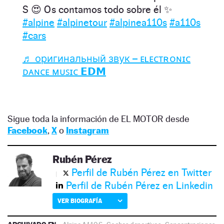
S 😍 Os contamos todo sobre él ✨
#alpine
#alpinetour
#alpinea110s
#a110s
#cars
♬ оригинальный звук – ᴇʟᴇᴄᴛʀᴏɴɪᴄ
ᴅᴀɴᴄᴇ ᴍᴜꜱɪᴄ 𝗘𝗗𝗠
Sigue toda la información de EL MOTOR desde
Facebook
,
X
o
Instagram
Rubén Pérez
Perfil de Rubén Pérez en Twitter
Perfil de Rubén Pérez en Linkedin
VER BIOGRAFÍA