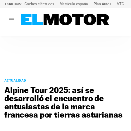
Coches eléctricos
Matrícula españa
Plan Auto+
VTC
ES NOTICIA:
LO ÚLTIMO
La Lista Blanca del Programa Auto+: todos los coches eléct
LO ÚLTIMO
La Lista Blanca del Programa Auto+: todos los coches eléctr
ACTUALIDAD
ELÉCTRICOS
CONDUCIR
PRUEBAS
Saltar
VIRALES
al
ACTUALIDAD
PODCAST
contenido
Alpine Tour 2025: así se
MOTOS
desarrolló el encuentro de
TECNOLOGÍA
entusiastas de la marca
SUPERCOCHES
MOTORTV
francesa por tierras asturianas
PREMIOS
SERVICIOS