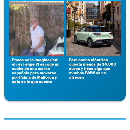
Pocos se lo imaginarían:
Este coche eléctrico
el rey Felipe VI escoge un
cuesta menos de 14.000
coche de una marca
euros y tiene algo que
española para moverse
muchos BMW ya no
por Palma de Mallorca y
ofrecen
esto es lo que cuesta