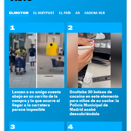
ELMOTOR
EL HUFFPOST
EL PAÍS
AS
CADENA SER
1
2
Lanzan a su amigo cuesta
Ocultaba 30 bolsas de
abajo en un carrito de la
cocaína en este elemento
compra y lo que ocurre al
para niños de su coche: la
llegar a la carretera
Policía Municipal de
parece imposible
Madrid acabó
descubriéndola
3
4