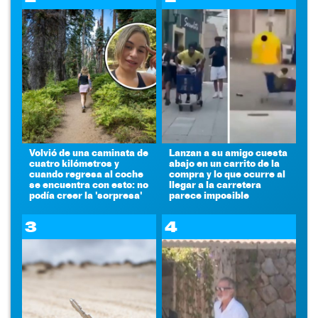
Volvió de una caminata de
Lanzan a su amigo cuesta
cuatro kilómetros y
abajo en un carrito de la
cuando regresa al coche
compra y lo que ocurre al
se encuentra con esto: no
llegar a la carretera
podía creer la 'sorpresa'
parece imposible
3
4