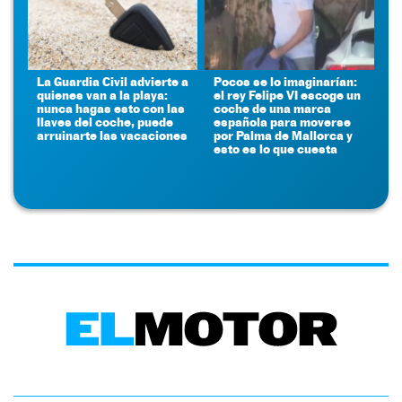
La Guardia Civil advierte a
Pocos se lo imaginarían:
quienes van a la playa:
el rey Felipe VI escoge un
nunca hagas esto con las
coche de una marca
llaves del coche, puede
española para moverse
arruinarte las vacaciones
por Palma de Mallorca y
esto es lo que cuesta