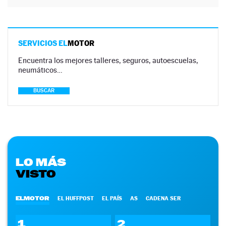
SERVICIOS EL
MOTOR
Encuentra los mejores talleres, seguros, autoescuelas,
neumáticos…
BUSCAR
LO MÁS
VISTO
ELMOTOR
EL HUFFPOST
EL PAÍS
AS
CADENA SER
1
2