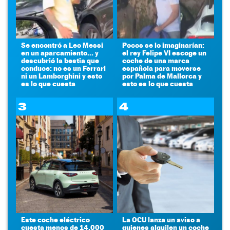
Se encontró a Leo Messi
Pocos se lo imaginarían:
en un aparcamiento... y
el rey Felipe VI escoge un
descubrió la bestia que
coche de una marca
conduce: no es un Ferrari
española para moverse
ni un Lamborghini y esto
por Palma de Mallorca y
es lo que cuesta
esto es lo que cuesta
3
4
Este coche eléctrico
La OCU lanza un aviso a
cuesta menos de 14.000
quienes alquilen un coche