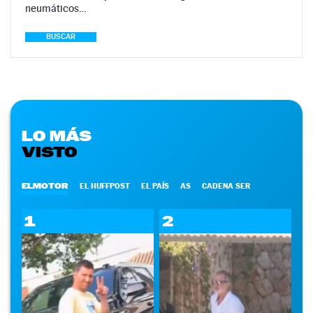
neumáticos…
BUSCAR
LO MÁS
VISTO
ELMOTOR
EL HUFFPOST
EL PAÍS
AS
CADENA SER
1
2