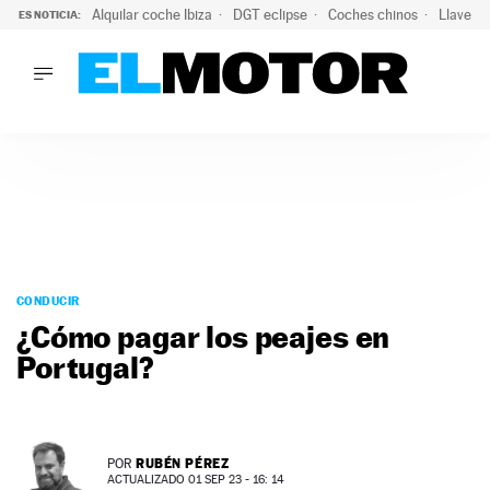
Alquilar coche Ibiza
DGT eclipse
Coches chinos
Llaves 
ES NOTICIA:
LO ÚLTIMO
El probable colapso tras el eclipse: la DGT prevé un millón 
LO ÚLTIMO
El probable colapso tras el eclipse: la DGT prevé un millón 
ACTUALIDAD
ELÉCTRICOS
CONDUCIR
PRUEBAS
Saltar
VIRALES
al
CONDUCIR
PODCAST
contenido
¿Cómo pagar los peajes en
MOTOS
Portugal?
TECNOLOGÍA
SUPERCOCHES
MOTORTV
PREMIOS
RUBÉN PÉREZ
POR
SERVICIOS
ACTUALIZADO 01 SEP 23 - 16: 14