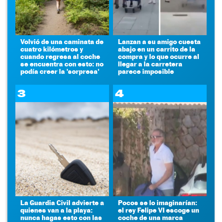
Volvió de una caminata de
Lanzan a su amigo cuesta
cuatro kilómetros y
abajo en un carrito de la
cuando regresa al coche
compra y lo que ocurre al
se encuentra con esto: no
llegar a la carretera
podía creer la 'sorpresa'
parece imposible
3
4
La Guardia Civil advierte a
Pocos se lo imaginarían:
quienes van a la playa:
el rey Felipe VI escoge un
nunca hagas esto con las
coche de una marca