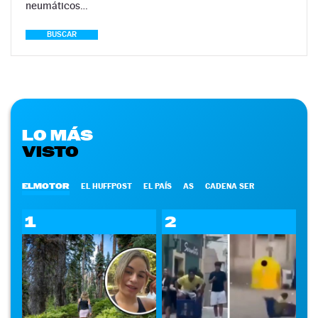
neumáticos…
BUSCAR
LO MÁS
VISTO
ELMOTOR
EL HUFFPOST
EL PAÍS
AS
CADENA SER
1
2